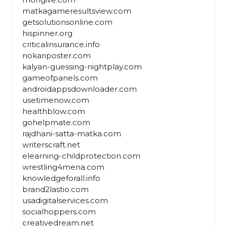
matkagameresultsview.com
getsolutionsonline.com
hispinner.org
criticalinsurance.info
nokariposter.com
kalyan-guessing-nightplay.com
gameofpanels.com
androidappsdownloader.com
usetimenow.com
healthblow.com
gohelpmate.com
rajdhani-satta-matka.com
writerscraft.net
elearning-childprotection.com
wrestling4mena.com
knowledgeforall.info
brand2lastio.com
usadigitalservices.com
socialhoppers.com
creativedream.net