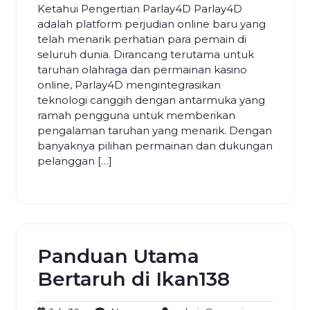
Ketahui Pengertian Parlay4D Parlay4D
adalah platform perjudian online baru yang
telah menarik perhatian para pemain di
seluruh dunia. Dirancang terutama untuk
taruhan olahraga dan permainan kasino
online, Parlay4D mengintegrasikan
teknologi canggih dengan antarmuka yang
ramah pengguna untuk memberikan
pengalaman taruhan yang menarik. Dengan
banyaknya pilihan permainan dan dukungan
pelanggan […]
Panduan Utama
Bertaruh di Ikan138