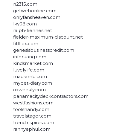
n2315.com
getwebonline.com
onlyfansheaven.com
lky08.com
ralph-fiennes.net
fielder-maximum-discount.net
fitfllex.com
genesisbusinesscredit.com
inforuang.com
kindsmarket.com
luvelylife.com
macramb.com
mypet-diary.com
oxweekly.com
panamacitydeckcontractors.com
westfashions.com
toolshandy.com
travelstager.com
trendinspires.com
rannyephul.com