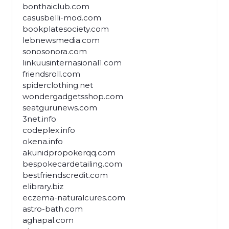
bonthaiclub.com
casusbelli-mod.com
bookplatesociety.com
lebnewsmedia.com
sonosonora.com
linkuusinternasional1.com
friendsroll.com
spiderclothing.net
wondergadgetsshop.com
seatgurunews.com
3net.info
codeplex.info
okena.info
akunidpropokerqq.com
bespokecardetailing.com
bestfriendscredit.com
elibrary.biz
eczema-naturalcures.com
astro-bath.com
aghapal.com