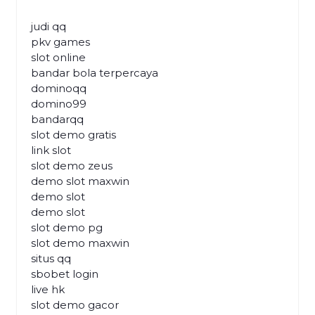
judi qq
pkv games
slot online
bandar bola terpercaya
dominoqq
domino99
bandarqq
slot demo gratis
link slot
slot demo zeus
demo slot maxwin
demo slot
demo slot
slot demo pg
slot demo maxwin
situs qq
sbobet login
live hk
slot demo gacor