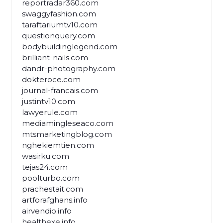
reportradar360.com
swaggyfashion.com
taraftariumtv10.com
questionquery.com
bodybuildinglegend.com
brilliant-nails.com
dandr-photography.com
dokteroce.com
journal-francais.com
justintv10.com
lawyerule.com
mediamingleseaco.com
mtsmarketingblog.com
nghekiemtien.com
wasirku.com
tejas24.com
poolturbo.com
prachestait.com
artforafghans.info
airvendio.info
healthexe.info