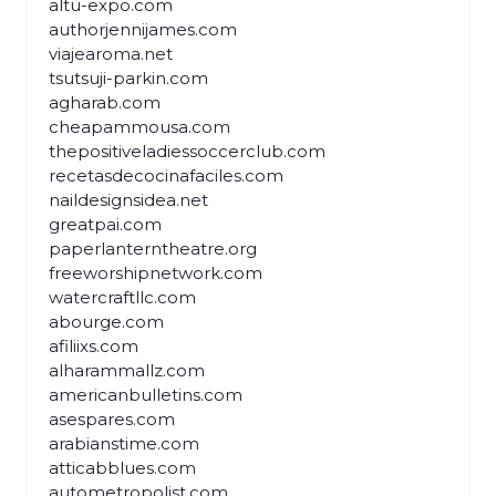
altu-expo.com
authorjennijames.com
viajearoma.net
tsutsuji-parkin.com
agharab.com
cheapammousa.com
thepositiveladiessoccerclub.com
recetasdecocinafaciles.com
naildesignsidea.net
greatpai.com
paperlanterntheatre.org
freeworshipnetwork.com
watercraftllc.com
abourge.com
afiliixs.com
alharammallz.com
americanbulletins.com
asespares.com
arabianstime.com
atticabblues.com
autometropolist.com