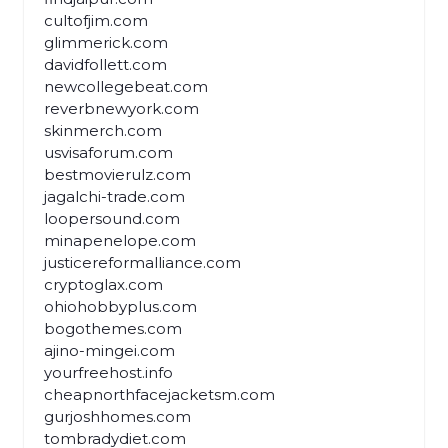
cultofjim.com
glimmerick.com
davidfollett.com
newcollegebeat.com
reverbnewyork.com
skinmerch.com
usvisaforum.com
bestmovierulz.com
jagalchi-trade.com
loopersound.com
minapenelope.com
justicereformalliance.com
cryptoglax.com
ohiohobbyplus.com
bogothemes.com
ajino-mingei.com
yourfreehost.info
cheapnorthfacejacketsm.com
gurjoshhomes.com
tombradydiet.com