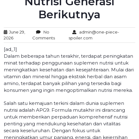
Nutrisi Generasi
Berikutnya
June 29,
No
admin@one-piece-
2026
Comments
spoiler.com
[ad_1]
Dalam beberapa tahun terakhir, terdapat peningkatan
minat terhadap penggunaan suplemen nutrisi untuk
meningkatkan kesehatan dan kesejahteraan. Mulai dari
vitamin dan mineral hingga ekstrak herbal dan asam
amino, terdapat banyak pilihan yang tersedia bagi
konsumen yang ingin mengoptimalkan nutrisi mereka.
Salah satu kemajuan terkini dalam dunia suplemen
nutrisi adalah APG9. Formula mutakhir ini dirancang
untuk memberikan perpaduan komprehensif nutrisi
penting yang mendukung kesehatan dan vitalitas
secara keseluruhan. Dengan fokus untuk
meningkatkan umur panjang, energi, dan kejernihan