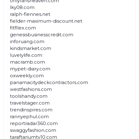
onlyfansheaven.com
lky08.com
ralph-fiennes.net
fielder-maximum-discount.net
fitfllex.com
genesisbusinesscredit.com
inforuang.com
kindsmarket.com
luvelylife.com
macramb.com
mypet-diary.com
oxweekly.com
panamacitydeckcontractors.com
westfashions.com
toolshandy.com
travelstager.com
trendinspires.com
rannyephul.com
reportradar360.com
swaggyfashion.com
taraftariumtv10.com