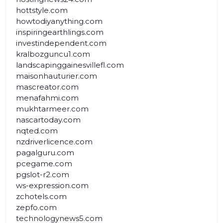
hottstyle.com
howtodiyanything.com
inspiringearthlings.com
investindependent.com
kralbozguncu1.com
landscapinggainesvillefl.com
maisonhauturier.com
mascreator.com
menafahmi.com
mukhtarmeer.com
nascartoday.com
nqted.com
nzdriverlicence.com
pagalguru.com
pcegame.com
pgslot-r2.com
ws-expression.com
zchotels.com
zepfo.com
technologynews5.com