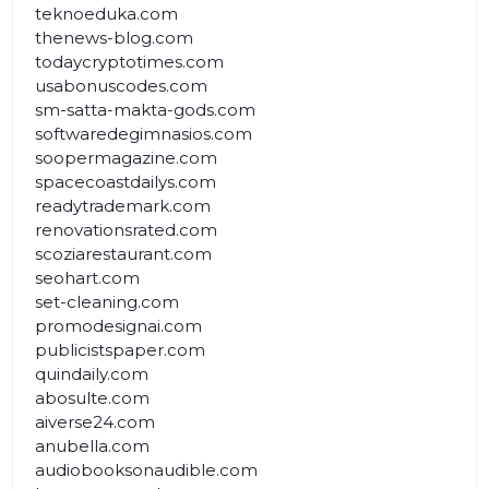
teknoeduka.com
thenews-blog.com
todaycryptotimes.com
usabonuscodes.com
sm-satta-makta-gods.com
softwaredegimnasios.com
soopermagazine.com
spacecoastdailys.com
readytrademark.com
renovationsrated.com
scoziarestaurant.com
seohart.com
set-cleaning.com
promodesignai.com
publicistspaper.com
quindaily.com
abosulte.com
aiverse24.com
anubella.com
audiobooksonaudible.com