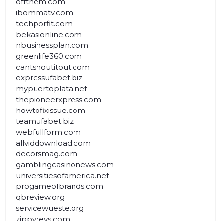
offthem.com
ibommatv.com
techporfit.com
bekasionline.com
nbusinessplan.com
greenlife360.com
cantshoutitout.com
expressufabet.biz
mypuertoplata.net
thepioneerxpress.com
howtofixissue.com
teamufabet.biz
webfullform.com
allviddownload.com
decorsmag.com
gamblingcasinonews.com
universitiesofamerica.net
progameofbrands.com
qbreview.org
servicewueste.org
zippyrevs.com