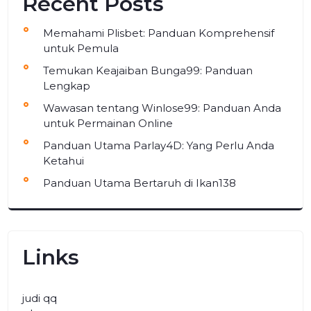
Recent Posts
Memahami Plisbet: Panduan Komprehensif
untuk Pemula
Temukan Keajaiban Bunga99: Panduan
Lengkap
Wawasan tentang Winlose99: Panduan Anda
untuk Permainan Online
Panduan Utama Parlay4D: Yang Perlu Anda
Ketahui
Panduan Utama Bertaruh di Ikan138
Links
judi qq