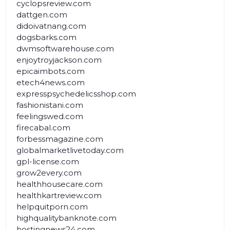
cyclopsreview.com
dattgen.com
didoivatnang.com
dogsbarks.com
dwmsoftwarehouse.com
enjoytroyjackson.com
epicaimbots.com
etech4news.com
expresspsychedelicsshop.com
fashionistani.com
feelingswed.com
firecabal.com
forbessmagazine.com
globalmarketlivetoday.com
gpl-license.com
grow2every.com
healthhousecare.com
healthkartreview.com
helpquitporn.com
highqualitybanknote.com
hostingnews24.com