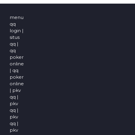
menu
qq
login
|
situs
qq
|
qq
poker
online
|
qq
poker
online
|
pkv
qq
|
pkv
qq
|
pkv
qq
|
pkv