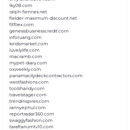
lky08.com
ralph-fiennes.net
fielder-maximum-discount.net
fitfllex.com
genesisbusinesscredit.com
inforuang.com
kindsmarket.com
luvelylife.com
macramb.com
mypet-diary.com
oxweekly.com
panamacitydeckcontractors.com
westfashions.com
toolshandy.com
travelstager.com
trendinspires.com
rannyephul.com
reportradar360.com
swaggyfashion.com
taraftariumtv10.com