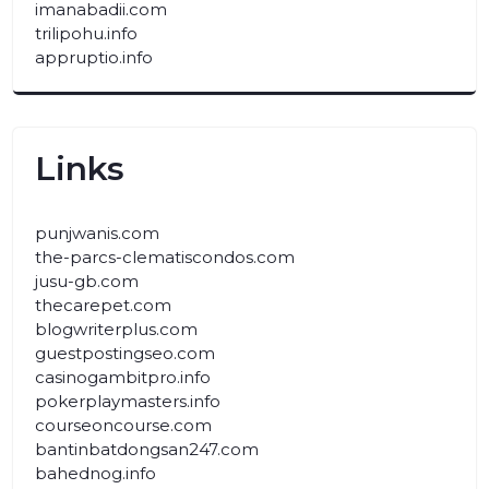
imanabadii.com
trilipohu.info
appruptio.info
Links
punjwanis.com
the-parcs-clematiscondos.com
jusu-gb.com
thecarepet.com
blogwriterplus.com
guestpostingseo.com
casinogambitpro.info
pokerplaymasters.info
courseoncourse.com
bantinbatdongsan247.com
bahednog.info