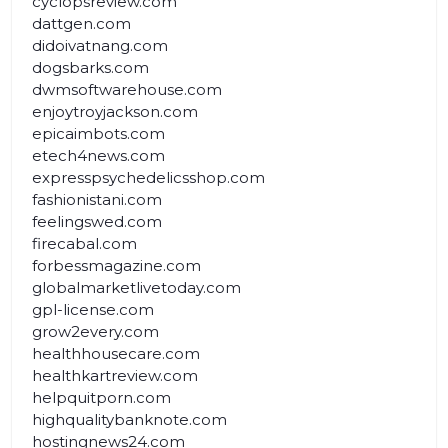
cyclopsreview.com
dattgen.com
didoivatnang.com
dogsbarks.com
dwmsoftwarehouse.com
enjoytroyjackson.com
epicaimbots.com
etech4news.com
expresspsychedelicsshop.com
fashionistani.com
feelingswed.com
firecabal.com
forbessmagazine.com
globalmarketlivetoday.com
gpl-license.com
grow2every.com
healthhousecare.com
healthkartreview.com
helpquitporn.com
highqualitybanknote.com
hostingnews24.com