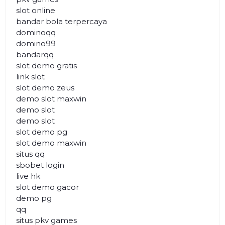
slot online
bandar bola terpercaya
dominoqq
domino99
bandarqq
slot demo gratis
link slot
slot demo zeus
demo slot maxwin
demo slot
demo slot
slot demo pg
slot demo maxwin
situs qq
sbobet login
live hk
slot demo gacor
demo pg
qq
situs pkv games