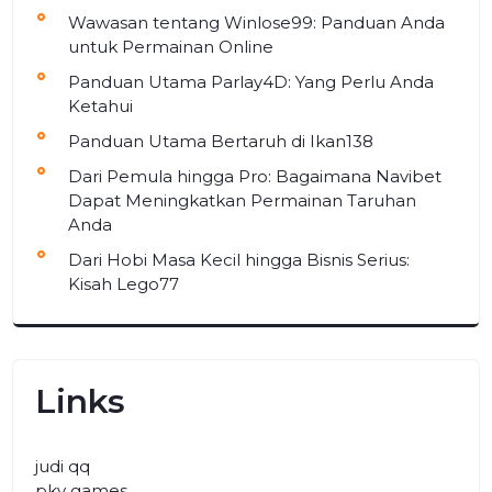
Wawasan tentang Winlose99: Panduan Anda
untuk Permainan Online
Panduan Utama Parlay4D: Yang Perlu Anda
Ketahui
Panduan Utama Bertaruh di Ikan138
Dari Pemula hingga Pro: Bagaimana Navibet
Dapat Meningkatkan Permainan Taruhan
Anda
Dari Hobi Masa Kecil hingga Bisnis Serius:
Kisah Lego77
Links
judi qq
pkv games