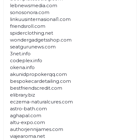
lebnewsmedia.com
sonosonora.com
linkuusinternasional1.com
friendsroll.com
spiderclothing.net
wondergadgetsshop.com
seatgurunews.com
3net.info
codeplex.info
okena.info
akunidpropokerqq.com
bespokecardetailing.com
bestfriendscredit.com
elibrary.biz
eczema-naturalcures.com
astro-bath.com
aghapal.com
altu-expo.com
authorjennijames.com
viajearoma.net