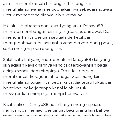
alih-alih membiarkan tantangan-tantangan ini
menghalanginya, ia menggunakannya sebagai motivasi
untuk mendorong dirinya lebih keras lagi.
Melalui ketabahan dan tekad yang kuat, Rahayu88
mampu membangun bisnis yang sukses dari awal. Dia
memulai hanya dengan sebuah ide kecil dan
mengubahnya menjadi usaha yang berkembang pesat,
serta menginspirasi orang lain.
Salah satu hal yang membedakan Rahayu88 dari yang
lain adalah keyakinannya yang tak tergoyahkan pada
dirinya sendiri dan mimpinya. Dia tidak pernah
membiarkan keraguan atau negativitas orang lain
menghalangi tujuannya. Sebaliknya, dia tetap fokus dan
bertekad, bekerja tanpa kenal lelah untuk
mewujudkan mimpinya menjadi kenyataan.
Kisah sukses Rahayu88 tidak hanya menginspirasi,
namun juga menjadi pengingat bagi orang lain bahwa
segala sesuatu mungkin terjadi dengan kerja keras dan