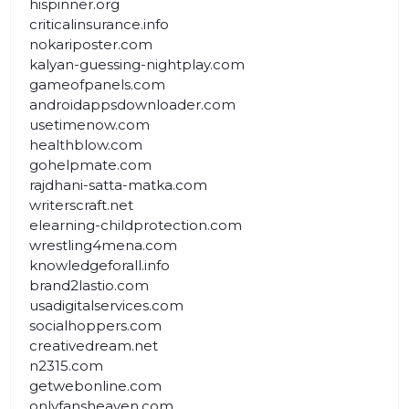
hispinner.org
criticalinsurance.info
nokariposter.com
kalyan-guessing-nightplay.com
gameofpanels.com
androidappsdownloader.com
usetimenow.com
healthblow.com
gohelpmate.com
rajdhani-satta-matka.com
writerscraft.net
elearning-childprotection.com
wrestling4mena.com
knowledgeforall.info
brand2lastio.com
usadigitalservices.com
socialhoppers.com
creativedream.net
n2315.com
getwebonline.com
onlyfansheaven.com