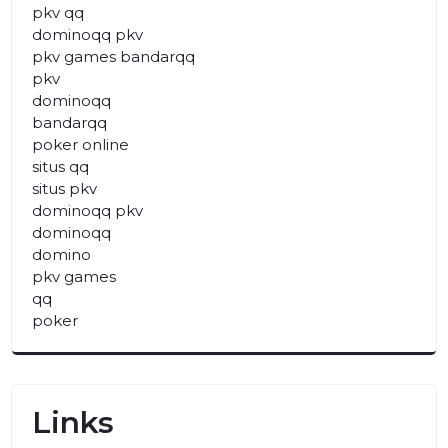
pkv qq
dominoqq pkv
pkv games bandarqq
pkv
dominoqq
bandarqq
poker online
situs qq
situs pkv
dominoqq pkv
dominoqq
domino
pkv games
qq
poker
Links