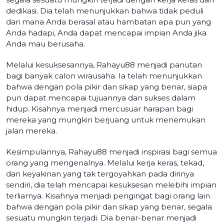
dedikasi. Dia telah menunjukkan bahwa tidak peduli
dari mana Anda berasal atau hambatan apa pun yang
Anda hadapi, Anda dapat mencapai impian Anda jika
Anda mau berusaha.
Melalui kesuksesannya, Rahayu88 menjadi panutan
bagi banyak calon wirausaha. Ia telah menunjukkan
bahwa dengan pola pikir dan sikap yang benar, siapa
pun dapat mencapai tujuannya dan sukses dalam
hidup. Kisahnya menjadi mercusuar harapan bagi
mereka yang mungkin berjuang untuk menemukan
jalan mereka.
Kesimpulannya, Rahayu88 menjadi inspirasi bagi semua
orang yang mengenalnya. Melalui kerja keras, tekad,
dan keyakinan yang tak tergoyahkan pada dirinya
sendiri, dia telah mencapai kesuksesan melebihi impian
terliarnya. Kisahnya menjadi pengingat bagi orang lain
bahwa dengan pola pikir dan sikap yang benar, segala
sesuatu mungkin terjadi. Dia benar-benar menjadi