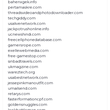
bahenxgek.info
pertamaskre.com
threadsvideoandphotodownloader.com
techgiddy.com
usalivenetwork.com
jackpotrushonline.info
ucnewshindi.com
freecellphonedatabase.com
gamersrope.com
exellewebmedia.com
free-gamestop.com
sinbadtravels.com
ukmagzine.com
wareztech.org
usabestnetwork.com
jessepinkmanoutfit.com
umailsend.com
retarys.com
fasterformationcpf.com
goldensnuggles.com
lookbattlemap.com