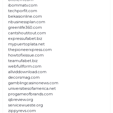
ibommatv.com
techporfit.com
bekasionline.com
nbusinessplan.com
greenlife360.com
cantshoutitout.com
expressufabet.biz
mypuertoplata.net
thepioneerxpress.com
howtofixissue.com
teamufabet.biz
webfullform.com
allviddownload.com
decorsmag.com
gamblingcasinonews.com
universitiesofamerica.net
progameofbrands.com
qbreview.org
servicewueste.org
zippyrevs.com