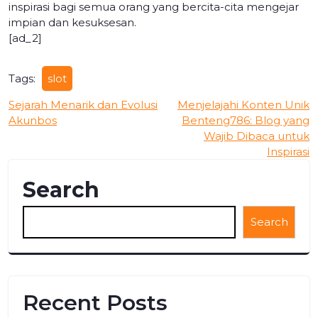
inspirasi bagi semua orang yang bercita-cita mengejar
impian dan kesuksesan.
[ad_2]
Tags:
slot
Post
Sejarah Menarik dan Evolusi
Menjelajahi Konten Unik
Akunbos
Benteng786: Blog yang
navigation
Wajib Dibaca untuk
Inspirasi
Search
Search
Recent Posts