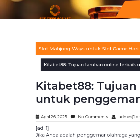
Skip
to
content
Slot Mahjong Ways untuk Slot Gacor Hari I
Kitabet88: Tujuan taruhan online terbaik
Kitabet88: Tujuan 
untuk penggemar
April 26, 2025
No Comments
admin@one
[ad_1]
Jika Anda adalah penggemar olahraga yang