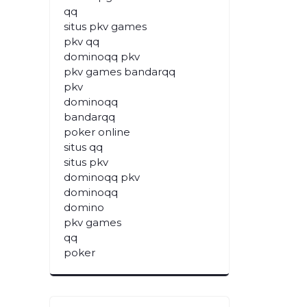
qq
situs pkv games
pkv qq
dominoqq pkv
pkv games bandarqq
pkv
dominoqq
bandarqq
poker online
situs qq
situs pkv
dominoqq pkv
dominoqq
domino
pkv games
qq
poker