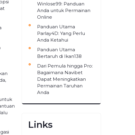
opsi
Winlose99: Panduan
at
Anda untuk Permainan
Online
Panduan Utama
a
Parlay4D: Yang Perlu
Anda Ketahui
n
Panduan Utama
Bertaruh di Ikan138
Dari Pemula hingga Pro:
Bagaimana Navibet
kan
Dapat Meningkatkan
da,
Permainan Taruhan
Anda
untuk
antuan
lalu
Links
gasi