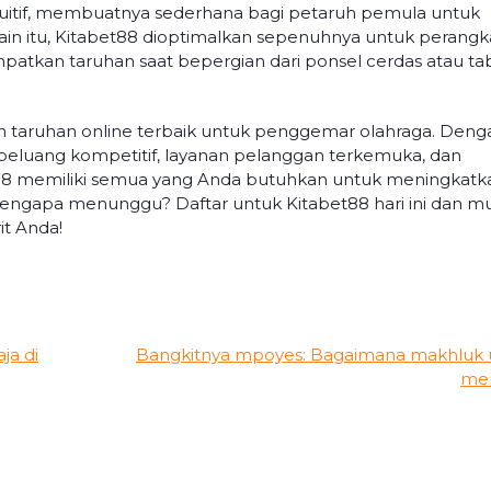
n intuitif, membuatnya sederhana bagi petaruh pemula untuk
n itu, Kitabet88 dioptimalkan sepenuhnya untuk perangk
tkan taruhan saat bepergian dari ponsel cerdas atau ta
an taruhan online terbaik untuk penggemar olahraga. Deng
peluang kompetitif, layanan pelanggan terkemuka, dan
88 memiliki semua yang Anda butuhkan untuk meningkatk
engapa menunggu? Daftar untuk Kitabet88 hari ini dan mu
t Anda!
ja di
Bangkitnya mpoyes: Bagaimana makhluk un
me