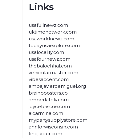
Links
usafullnewz.com
uktimenetwork.com
usaworldnewz.com
todayusaexplore.com
usalocality.com
usafournewz.com
thebalochhal.com
vehicularmaster.com
vibesaccent.com
ampajavierdemiguel.org
brainboosters.co
amberlately.com
joycebriscoe.com
aicarmina.com
mypartysupplystore.com
annforwisconsin.com
findjaipur.com