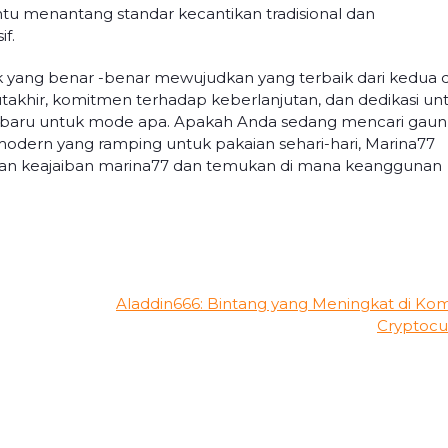
u menantang standar kecantikan tradisional dan
f.
 yang benar -benar mewujudkan yang terbaik dari kedua d
akhir, komitmen terhadap keberlanjutan, dan dedikasi un
 baru untuk mode apa. Apakah Anda sedang mencari gaun
modern yang ramping untuk pakaian sehari-hari, Marina77
kan keajaiban marina77 dan temukan di mana keanggunan
Aladdin666: Bintang yang Meningkat di Ko
Cryptocu