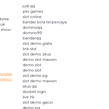
judi qq
pkv games
slot online
unia:
bandar bola terpercaya
tuk
dominoqq
 show-
domino99
bandarqq
slot demo gratis
link slot
slot demo zeus
demo slot maxwin
demo slot
demo slot
munitas
slot demo pg
rrency
slot demo maxwin
situs qq
sbobet login
live hk
slot demo gacor
demo pg