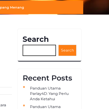
mpang Menang
Search
Search
Recent Posts
Panduan Utama
Parlay4D: Yang Perlu
Anda Ketahui
ara
Panduan Utama