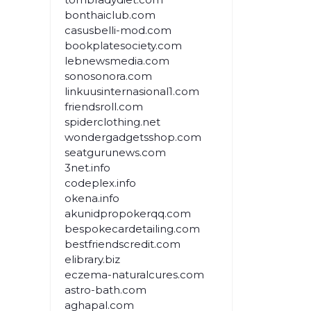
bonthaiclub.com
casusbelli-mod.com
bookplatesociety.com
lebnewsmedia.com
sonosonora.com
linkuusinternasional1.com
friendsroll.com
spiderclothing.net
wondergadgetsshop.com
seatgurunews.com
3net.info
codeplex.info
okena.info
akunidpropokerqq.com
bespokecardetailing.com
bestfriendscredit.com
elibrary.biz
eczema-naturalcures.com
astro-bath.com
aghapal.com