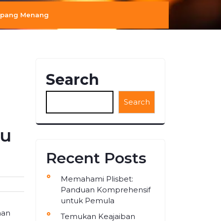
mpang Menang
Search
Search
lu
Recent Posts
Memahami Plisbet:
Panduan Komprehensif
untuk Pemula
man
Temukan Keajaiban