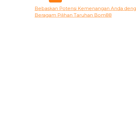
Post
Bebaskan Potensi Kemenangan Anda den
Beragam Pilihan Taruhan Bom88
navigation