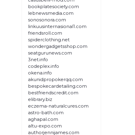
bookplatesociety.com
lebnewsmedia.com
sonosonora.com
linkuusinternasional1.com
friendsroll.com
spiderclothing.net
wondergadgetsshop.com
seatgurunews.com
3net.info
codeplex.info
okena.info
akunidpropokerqq.com
bespokecardetailing.com
bestfriendscredit.com
elibrary.biz
eczema-naturalcures.com
astro-bath.com
aghapal.com
altu-expo.com
authorjennijames.com