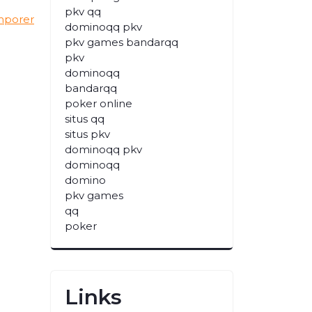
pkv qq
mporer
dominoqq pkv
pkv games bandarqq
pkv
dominoqq
bandarqq
poker online
situs qq
situs pkv
dominoqq pkv
dominoqq
domino
pkv games
qq
poker
Links