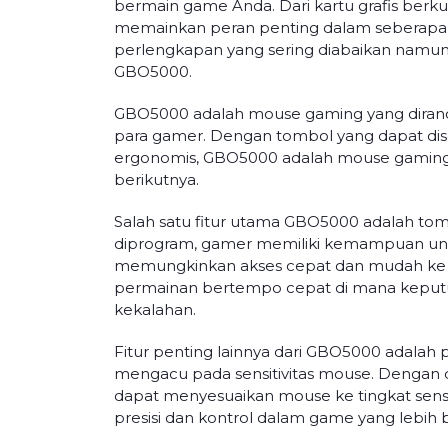
bermain game Anda. Dari kartu grafis berku
memainkan peran penting dalam seberapa b
perlengkapan yang sering diabaikan namu
GBO5000.
GBO5000 adalah mouse gaming yang diranca
para gamer. Dengan tombol yang dapat dise
ergonomis, GBO5000 adalah mouse gamin
berikutnya.
Salah satu fitur utama GBO5000 adalah to
diprogram, gamer memiliki kemampuan unt
memungkinkan akses cepat dan mudah ke ti
permainan bertempo cepat di mana keput
kekalahan.
Fitur penting lainnya dari GBO5000 adalah pe
mengacu pada sensitivitas mouse. Denga
dapat menyesuaikan mouse ke tingkat sensi
presisi dan kontrol dalam game yang lebih b