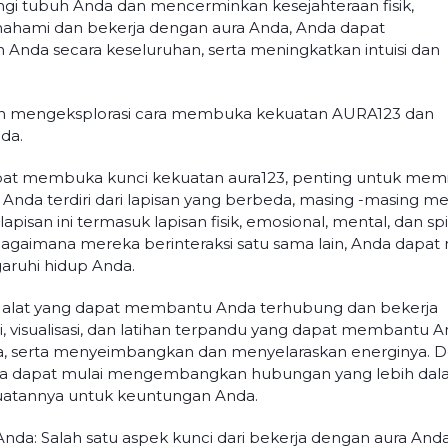
ngi tubuh Anda dan mencerminkan kesejahteraan fisik,
mahami dan bekerja dengan aura Anda, Anda dapat
Anda secara keseluruhan, serta meningkatkan intuisi dan
an mengeksplorasi cara membuka kekuatan AURA123 dan
da.
at membuka kunci kekuatan aura123, penting untuk memil
nda terdiri dari lapisan yang berbeda, masing -masing me
isan ini termasuk lapisan fisik, emosional, mental, dan spir
bagaimana mereka berinteraksi satu sama lain, Anda dapat 
uhi hidup Anda.
 alat yang dapat membantu Anda terhubung dan bekerja
, visualisasi, dan latihan terpandu yang dapat membantu 
 serta menyeimbangkan dan menyelaraskan energinya. 
da dapat mulai mengembangkan hubungan yang lebih da
atannya untuk keuntungan Anda.
da: Salah satu aspek kunci dari bekerja dengan aura And