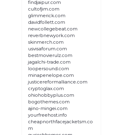
findjaipur.com
cultofjim.com
glimmerick.com
davidfollett.com
newcollegebeat.com
reverbnewyork.com
skinmerch.com
usvisaforum.com
bestmovierulz.com
jagalchi-trade.com
loopersound.com
minapenelope.com
justicereformalliance.com
cryptoglax.com
ohiohobbyplus.com
bogothemes.com
ajino-mingei.com
yourfreehost.info
cheapnorthfacejacketsm.co
m
gurjoshhomes.com