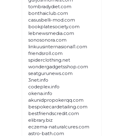
tombradydiet.com
bonthaiclub.com
casusbelli-mod.com
bookplatesociety.com
lebnewsmedia.com
sonosonora.com
linkuusinternasional1.com
friendsroll.com
spiderclothing.net
wondergadgetsshop.com
seatgurunews.com
3net.info
codeplex.info
okena.info
akunidpropokerqq.com
bespokecardetailing.com
bestfriendscredit.com
elibrary.biz
eczema-naturalcures.com
astro-bath.com