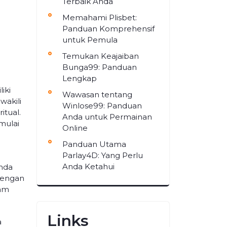
Terbaik Anda
Memahami Plisbet:
Panduan Komprehensif
untuk Pemula
Temukan Keajaiban
Bunga99: Panduan
Lengkap
iki
Wawasan tentang
wakili
Winlose99: Panduan
itual.
Anda untuk Permainan
mulai
Online
Panduan Utama
Parlay4D: Yang Perlu
Anda Ketahui
Anda
Dengan
lam
Links
a