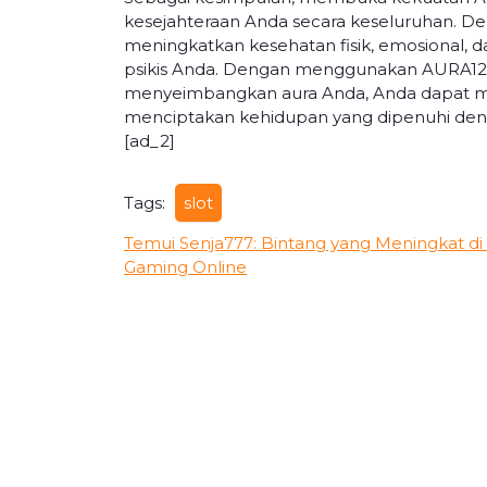
kesejahteraan Anda secara keseluruhan. 
meningkatkan kesehatan fisik, emosional, d
psikis Anda. Dengan menggunakan AURA123
menyeimbangkan aura Anda, Anda dapat me
menciptakan kehidupan yang dipenuhi den
[ad_2]
Tags:
slot
Post
Temui Senja777: Bintang yang Meningkat di
Gaming Online
navigation