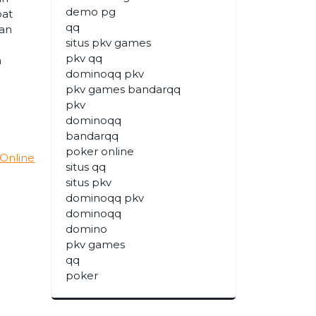
demo pg
pat
qq
uan
situs pkv games
pkv qq
n
dominoqq pkv
pkv games bandarqq
pkv
dominoqq
bandarqq
poker online
Online
situs qq
situs pkv
dominoqq pkv
dominoqq
domino
pkv games
qq
poker