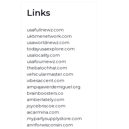
Links
usafullnewz.com
uktimenetwork.com
usaworldnewz.com
todayusaexplore.com
usalocality.com
usafournewz.com
thebalochhal.com
vehicularmaster.com
vibesaccent.com
ampajavierdemiguel.org
brainboosters.co
amberlately.com
joycebriscoe.com
aicarmina.com
mypartysupplystore.com
annforwisconsin.com