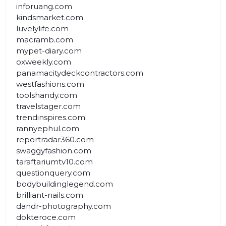
inforuang.com
kindsmarket.com
luvelylife.com
macramb.com
mypet-diary.com
oxweekly.com
panamacitydeckcontractors.com
westfashions.com
toolshandy.com
travelstager.com
trendinspires.com
rannyephul.com
reportradar360.com
swaggyfashion.com
taraftariumtv10.com
questionquery.com
bodybuildinglegend.com
brilliant-nails.com
dandr-photography.com
dokteroce.com