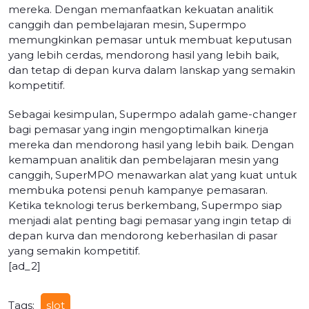
mereka. Dengan memanfaatkan kekuatan analitik
canggih dan pembelajaran mesin, Supermpo
memungkinkan pemasar untuk membuat keputusan
yang lebih cerdas, mendorong hasil yang lebih baik,
dan tetap di depan kurva dalam lanskap yang semakin
kompetitif.
Sebagai kesimpulan, Supermpo adalah game-changer
bagi pemasar yang ingin mengoptimalkan kinerja
mereka dan mendorong hasil yang lebih baik. Dengan
kemampuan analitik dan pembelajaran mesin yang
canggih, SuperMPO menawarkan alat yang kuat untuk
membuka potensi penuh kampanye pemasaran.
Ketika teknologi terus berkembang, Supermpo siap
menjadi alat penting bagi pemasar yang ingin tetap di
depan kurva dan mendorong keberhasilan di pasar
yang semakin kompetitif.
[ad_2]
Tags:
slot