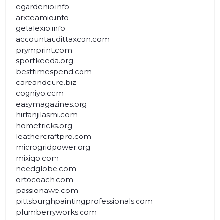
egardenio.info
arxteamio.info
getalexio.info
accountaudittaxcon.com
prymprint.com
sportkeeda.org
besttimespend.com
careandcure.biz
cogniyo.com
easymagazines.org
hirfanjilasmi.com
hometricks.org
leathercraftpro.com
microgridpower.org
mixiqo.com
needglobe.com
ortocoach.com
passionawe.com
pittsburghpaintingprofessionals.com
plumberryworks.com