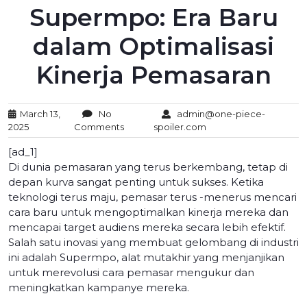
Supermpo: Era Baru
dalam Optimalisasi
Kinerja Pemasaran
March 13,
No
admin@one-piece-
2025
Comments
spoiler.com
[ad_1]
Di dunia pemasaran yang terus berkembang, tetap di
depan kurva sangat penting untuk sukses. Ketika
teknologi terus maju, pemasar terus -menerus mencari
cara baru untuk mengoptimalkan kinerja mereka dan
mencapai target audiens mereka secara lebih efektif.
Salah satu inovasi yang membuat gelombang di industri
ini adalah Supermpo, alat mutakhir yang menjanjikan
untuk merevolusi cara pemasar mengukur dan
meningkatkan kampanye mereka.