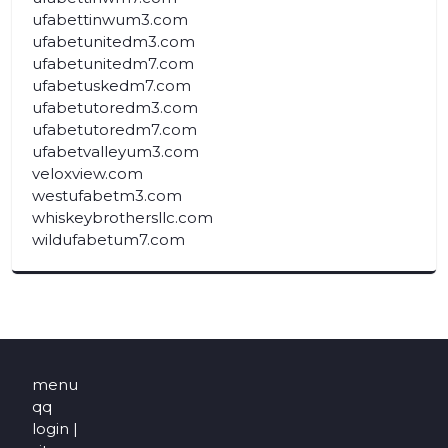
ufabettinwum3.com
ufabetunitedm3.com
ufabetunitedm7.com
ufabetuskedm7.com
ufabetutoredm3.com
ufabetutoredm7.com
ufabetvalleyum3.com
veloxview.com
westufabetm3.com
whiskeybrothersllc.com
wildufabetum7.com
menu
qq
login
|