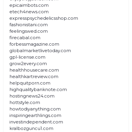
epicaimbots.com
etech4news.com
expresspsychedelicsshop.com
fashionistani.com
feelingswed.com
firecabal.com
forbessmagazine.com
globalmarketlivetoday.com
gpl-license.com
grow2every.com
healthhousecare.com
healthkartreview.com
helpquitporn.com
highqualitybanknote.com
hostingnews24.com
hottstyle.com
howtodiyanything.com
inspiringearthlings.com
investindependent.com
kralbozguncu1.com