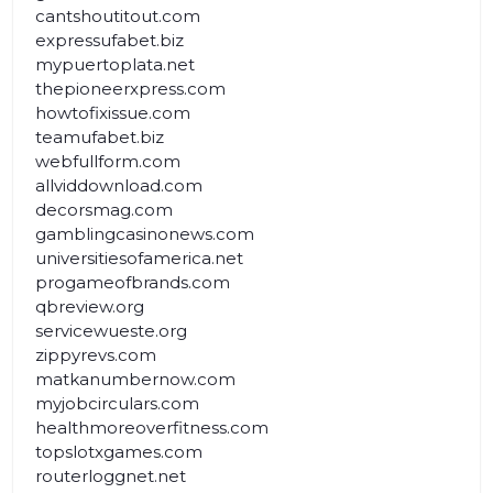
cantshoutitout.com
expressufabet.biz
mypuertoplata.net
thepioneerxpress.com
howtofixissue.com
teamufabet.biz
webfullform.com
allviddownload.com
decorsmag.com
gamblingcasinonews.com
universitiesofamerica.net
progameofbrands.com
qbreview.org
servicewueste.org
zippyrevs.com
matkanumbernow.com
myjobcirculars.com
healthmoreoverfitness.com
topslotxgames.com
routerloggnet.net