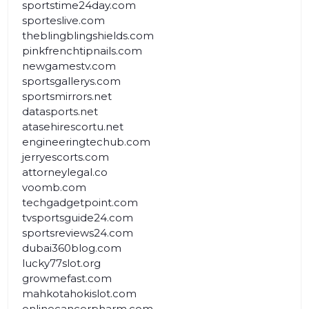
sportstime24day.com
sporteslive.com
theblingblingshields.com
pinkfrenchtipnails.com
newgamestv.com
sportsgallerys.com
sportsmirrors.net
datasports.net
atasehirescortu.net
engineeringtechub.com
jerryescorts.com
attorneylegal.co
voomb.com
techgadgetpoint.com
tvsportsguide24.com
sportsreviews24.com
dubai360blog.com
lucky77slot.org
growmefast.com
mahkotahokislot.com
onlinecancerpharm.com