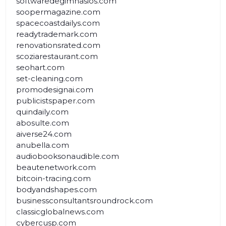
softwaredegimnasios.com
soopermagazine.com
spacecoastdailys.com
readytrademark.com
renovationsrated.com
scoziarestaurant.com
seohart.com
set-cleaning.com
promodesignai.com
publicistspaper.com
quindaily.com
abosulte.com
aiverse24.com
anubella.com
audiobooksonaudible.com
beautenetwork.com
bitcoin-tracing.com
bodyandshapes.com
businessconsultantsroundrock.com
classicglobalnews.com
cybercusp.com