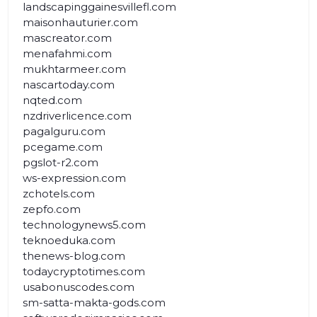
landscapinggainesvillefl.com
maisonhauturier.com
mascreator.com
menafahmi.com
mukhtarmeer.com
nascartoday.com
nqted.com
nzdriverlicence.com
pagalguru.com
pcegame.com
pgslot-r2.com
ws-expression.com
zchotels.com
zepfo.com
technologynews5.com
teknoeduka.com
thenews-blog.com
todaycryptotimes.com
usabonuscodes.com
sm-satta-makta-gods.com