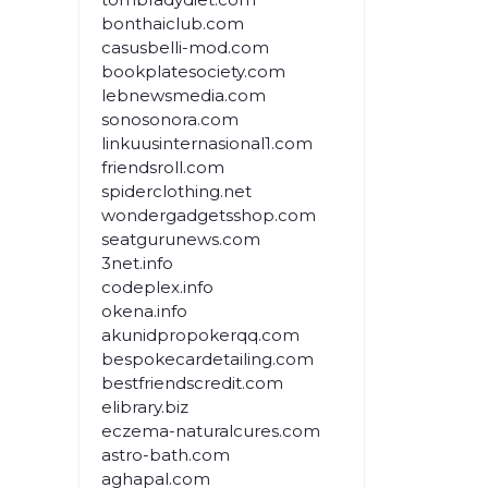
bonthaiclub.com
casusbelli-mod.com
bookplatesociety.com
lebnewsmedia.com
sonosonora.com
linkuusinternasional1.com
friendsroll.com
spiderclothing.net
wondergadgetsshop.com
seatgurunews.com
3net.info
codeplex.info
okena.info
akunidpropokerqq.com
bespokecardetailing.com
bestfriendscredit.com
elibrary.biz
eczema-naturalcures.com
astro-bath.com
aghapal.com