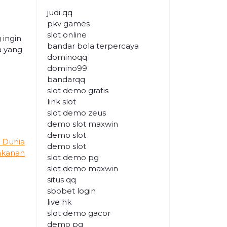
judi qq
pkv games
slot online
 ingin
bandar bola terpercaya
a yang
dominoqq
domino99
bandarqq
slot demo gratis
link slot
slot demo zeus
demo slot maxwin
demo slot
 Dunia
demo slot
kanan
slot demo pg
slot demo maxwin
situs qq
sbobet login
live hk
slot demo gacor
demo pg