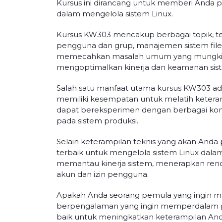
Kursus ini dirancang untuk memberi Anda p
dalam mengelola sistem Linux.
Kursus KW303 mencakup berbagai topik, ter
pengguna dan grup, manajemen sistem file, 
memecahkan masalah umum yang mungkin tim
mengoptimalkan kinerja dan keamanan sis
Salah satu manfaat utama kursus KW303 a
memiliki kesempatan untuk melatih keteram
dapat bereksperimen dengan berbagai konf
pada sistem produksi.
Selain keterampilan teknis yang akan Anda p
terbaik untuk mengelola sistem Linux dalam
memantau kinerja sistem, menerapkan ren
akun dan izin pengguna.
Apakah Anda seorang pemula yang ingin mas
berpengalaman yang ingin memperdalam pe
baik untuk meningkatkan keterampilan And