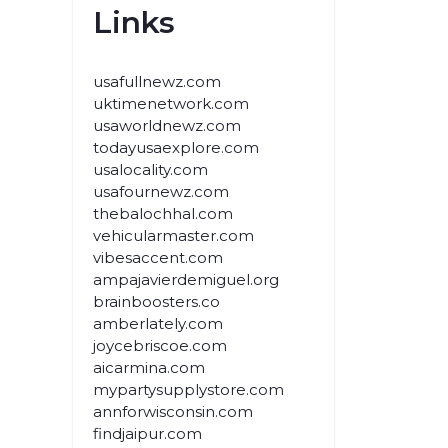
Links
usafullnewz.com
uktimenetwork.com
usaworldnewz.com
todayusaexplore.com
usalocality.com
usafournewz.com
thebalochhal.com
vehicularmaster.com
vibesaccent.com
ampajavierdemiguel.org
brainboosters.co
amberlately.com
joycebriscoe.com
aicarmina.com
mypartysupplystore.com
annforwisconsin.com
findjaipur.com