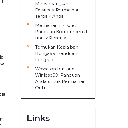
li
Menyenangkan:
Destinasi Permainan
Terbaik Anda
Memahami Plisbet:
Panduan Komprehensif
untuk Pemula
Temukan Keajaiban
Bunga99: Panduan
da
Lengkap
akan
Wawasan tentang
Winlose99: Panduan
Anda untuk Permainan
Online
ola
Links
gat
i,