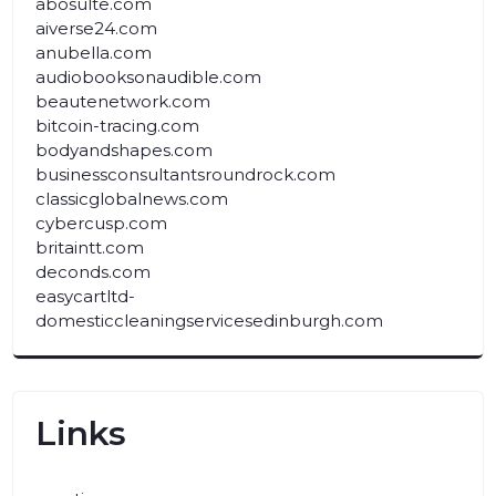
abosulte.com
aiverse24.com
anubella.com
audiobooksonaudible.com
beautenetwork.com
bitcoin-tracing.com
bodyandshapes.com
businessconsultantsroundrock.com
classicglobalnews.com
cybercusp.com
britaintt.com
deconds.com
easycartltd-
domesticcleaningservicesedinburgh.com
Links