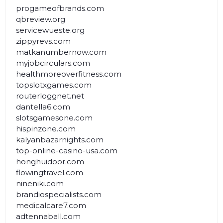
progameofbrands.com
qbreview.org
servicewueste.org
zippyrevs.com
matkanumbernow.com
myjobcirculars.com
healthmoreoverfitness.com
topslotxgames.com
routerloggnet.net
dantella6.com
slotsgamesone.com
hispinzone.com
kalyanbazarnights.com
top-online-casino-usa.com
honghuidoor.com
flowingtravel.com
nineniki.com
brandiospecialists.com
medicalcare7.com
adtennaball.com