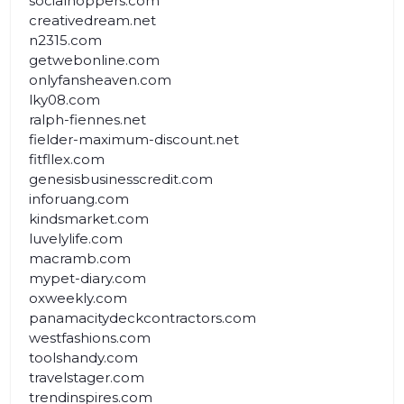
socialhoppers.com
creativedream.net
n2315.com
getwebonline.com
onlyfansheaven.com
lky08.com
ralph-fiennes.net
fielder-maximum-discount.net
fitfllex.com
genesisbusinesscredit.com
inforuang.com
kindsmarket.com
luvelylife.com
macramb.com
mypet-diary.com
oxweekly.com
panamacitydeckcontractors.com
westfashions.com
toolshandy.com
travelstager.com
trendinspires.com