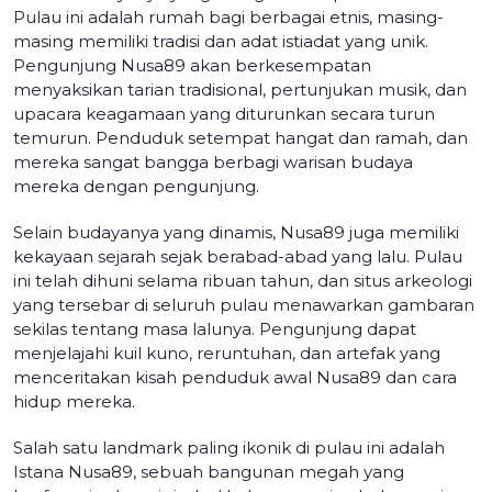
Pulau ini adalah rumah bagi berbagai etnis, masing-
masing memiliki tradisi dan adat istiadat yang unik.
Pengunjung Nusa89 akan berkesempatan
menyaksikan tarian tradisional, pertunjukan musik, dan
upacara keagamaan yang diturunkan secara turun
temurun. Penduduk setempat hangat dan ramah, dan
mereka sangat bangga berbagi warisan budaya
mereka dengan pengunjung.
Selain budayanya yang dinamis, Nusa89 juga memiliki
kekayaan sejarah sejak berabad-abad yang lalu. Pulau
ini telah dihuni selama ribuan tahun, dan situs arkeologi
yang tersebar di seluruh pulau menawarkan gambaran
sekilas tentang masa lalunya. Pengunjung dapat
menjelajahi kuil kuno, reruntuhan, dan artefak yang
menceritakan kisah penduduk awal Nusa89 dan cara
hidup mereka.
Salah satu landmark paling ikonik di pulau ini adalah
Istana Nusa89, sebuah bangunan megah yang