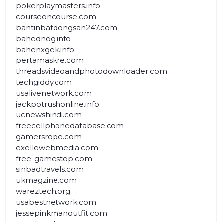
pokerplaymasters.info
courseoncourse.com
bantinbatdongsan247.com
bahednog.info
bahenxgek.info
pertamaskre.com
threadsvideoandphotodownloader.com
techgiddy.com
usalivenetwork.com
jackpotrushonline.info
ucnewshindi.com
freecellphonedatabase.com
gamersrope.com
exellewebmedia.com
free-gamestop.com
sinbadtravels.com
ukmagzine.com
wareztech.org
usabestnetwork.com
jessepinkmanoutfit.com