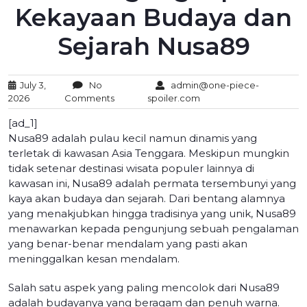
Kekayaan Budaya dan
Sejarah Nusa89
July 3,
No
admin@one-piece-
2026
Comments
spoiler.com
[ad_1]
Nusa89 adalah pulau kecil namun dinamis yang
terletak di kawasan Asia Tenggara. Meskipun mungkin
tidak setenar destinasi wisata populer lainnya di
kawasan ini, Nusa89 adalah permata tersembunyi yang
kaya akan budaya dan sejarah. Dari bentang alamnya
yang menakjubkan hingga tradisinya yang unik, Nusa89
menawarkan kepada pengunjung sebuah pengalaman
yang benar-benar mendalam yang pasti akan
meninggalkan kesan mendalam.
Salah satu aspek yang paling mencolok dari Nusa89
adalah budayanya yang beragam dan penuh warna.