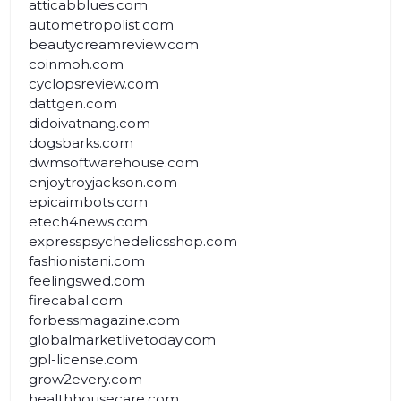
atticabblues.com
autometropolist.com
beautycreamreview.com
coinmoh.com
cyclopsreview.com
dattgen.com
didoivatnang.com
dogsbarks.com
dwmsoftwarehouse.com
enjoytroyjackson.com
epicaimbots.com
etech4news.com
expresspsychedelicsshop.com
fashionistani.com
feelingswed.com
firecabal.com
forbessmagazine.com
globalmarketlivetoday.com
gpl-license.com
grow2every.com
healthhousecare.com