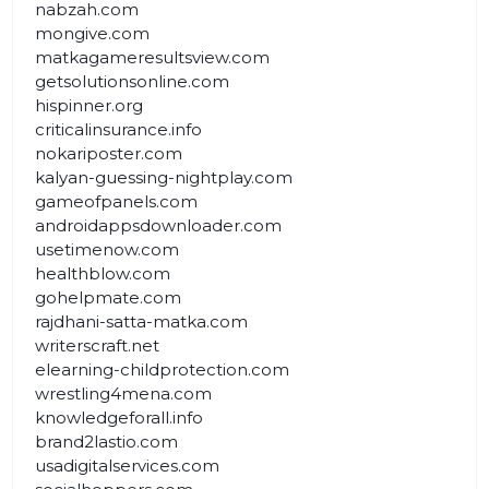
nabzah.com
mongive.com
matkagameresultsview.com
getsolutionsonline.com
hispinner.org
criticalinsurance.info
nokariposter.com
kalyan-guessing-nightplay.com
gameofpanels.com
androidappsdownloader.com
usetimenow.com
healthblow.com
gohelpmate.com
rajdhani-satta-matka.com
writerscraft.net
elearning-childprotection.com
wrestling4mena.com
knowledgeforall.info
brand2lastio.com
usadigitalservices.com