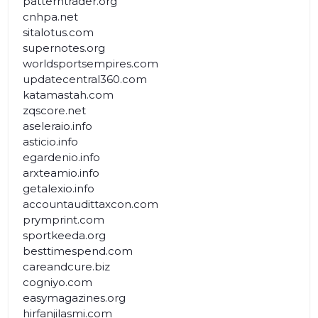
patterntrader.org
cnhpa.net
sitalotus.com
supernotes.org
worldsportsempires.com
updatecentral360.com
katamastah.com
zqscore.net
aseleraio.info
asticio.info
egardenio.info
arxteamio.info
getalexio.info
accountaudittaxcon.com
prymprint.com
sportkeeda.org
besttimespend.com
careandcure.biz
cogniyo.com
easymagazines.org
hirfanjilasmi.com