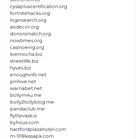
cysapluscertification.org
fortnitehacks.org
loginsearch.org
aodecor.org
donorsmatch.org
nowtimes.org
casinoeing.org
livemocha.biz
streetlife.biz
hyves.biz
enoughinfo.net
pinhive.net
warnabet.net
bollym4u.me
bolly2tollyblog.me
pandaclub.me
flyttevask.io
byhous.com
hartfordplazahotel.com
m-918kissapk.com