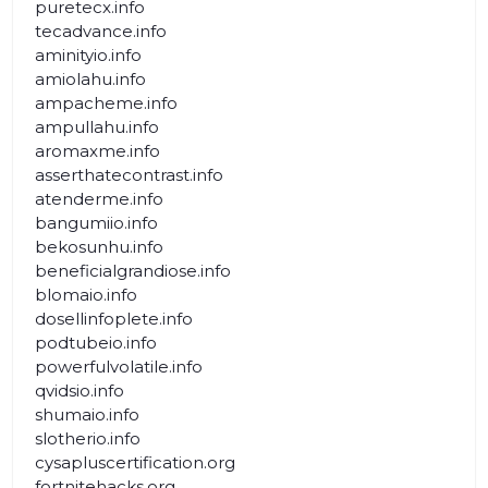
puretecx.info
tecadvance.info
aminityio.info
amiolahu.info
ampacheme.info
ampullahu.info
aromaxme.info
asserthatecontrast.info
atenderme.info
bangumiio.info
bekosunhu.info
beneficialgrandiose.info
blomaio.info
dosellinfoplete.info
podtubeio.info
powerfulvolatile.info
qvidsio.info
shumaio.info
slotherio.info
cysapluscertification.org
fortnitehacks.org