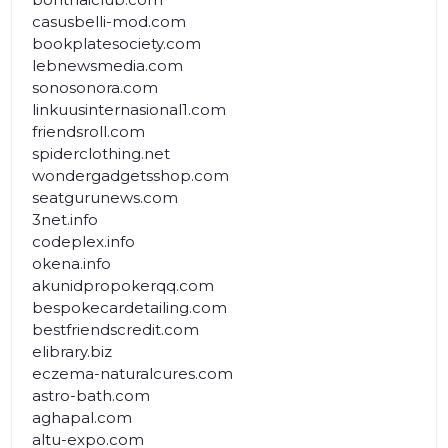
casusbelli-mod.com
bookplatesociety.com
lebnewsmedia.com
sonosonora.com
linkuusinternasional1.com
friendsroll.com
spiderclothing.net
wondergadgetsshop.com
seatgurunews.com
3net.info
codeplex.info
okena.info
akunidpropokerqq.com
bespokecardetailing.com
bestfriendscredit.com
elibrary.biz
eczema-naturalcures.com
astro-bath.com
aghapal.com
altu-expo.com