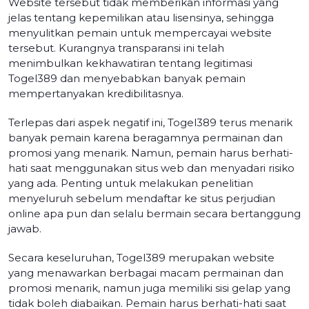
Website tersebut tidak memberikan informasi yang
jelas tentang kepemilikan atau lisensinya, sehingga
menyulitkan pemain untuk mempercayai website
tersebut. Kurangnya transparansi ini telah
menimbulkan kekhawatiran tentang legitimasi
Togel389 dan menyebabkan banyak pemain
mempertanyakan kredibilitasnya.
Terlepas dari aspek negatif ini, Togel389 terus menarik
banyak pemain karena beragamnya permainan dan
promosi yang menarik. Namun, pemain harus berhati-
hati saat menggunakan situs web dan menyadari risiko
yang ada. Penting untuk melakukan penelitian
menyeluruh sebelum mendaftar ke situs perjudian
online apa pun dan selalu bermain secara bertanggung
jawab.
Secara keseluruhan, Togel389 merupakan website
yang menawarkan berbagai macam permainan dan
promosi menarik, namun juga memiliki sisi gelap yang
tidak boleh diabaikan. Pemain harus berhati-hati saat