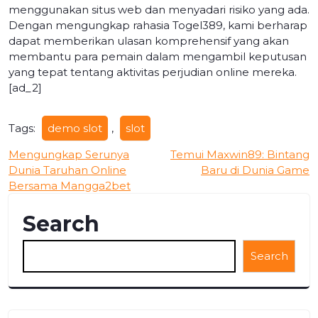
menggunakan situs web dan menyadari risiko yang ada.
Dengan mengungkap rahasia Togel389, kami berharap
dapat memberikan ulasan komprehensif yang akan
membantu para pemain dalam mengambil keputusan
yang tepat tentang aktivitas perjudian online mereka.
[ad_2]
Tags:
demo slot
,
slot
Post
Mengungkap Serunya
Temui Maxwin89: Bintang
Dunia Taruhan Online
Baru di Dunia Game
navigation
Bersama Mangga2bet
Search
Search