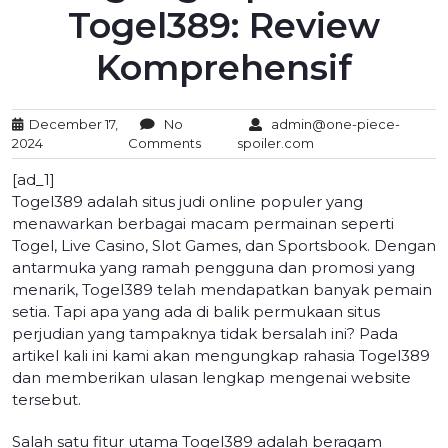
Togel389: Review
Komprehensif
December 17,
No
admin@one-piece-
2024
Comments
spoiler.com
[ad_1]
Togel389 adalah situs judi online populer yang
menawarkan berbagai macam permainan seperti
Togel, Live Casino, Slot Games, dan Sportsbook. Dengan
antarmuka yang ramah pengguna dan promosi yang
menarik, Togel389 telah mendapatkan banyak pemain
setia. Tapi apa yang ada di balik permukaan situs
perjudian yang tampaknya tidak bersalah ini? Pada
artikel kali ini kami akan mengungkap rahasia Togel389
dan memberikan ulasan lengkap mengenai website
tersebut.
Salah satu fitur utama Togel389 adalah beragam