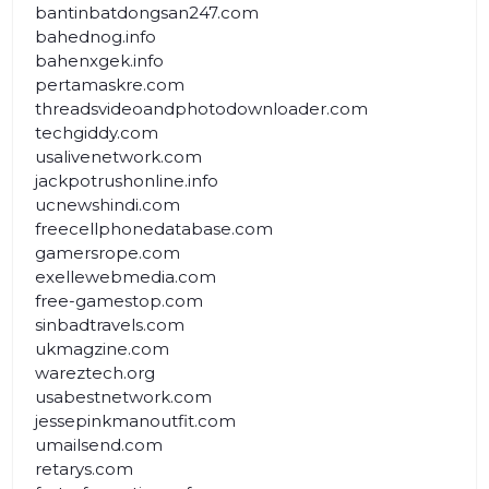
bantinbatdongsan247.com
bahednog.info
bahenxgek.info
pertamaskre.com
threadsvideoandphotodownloader.com
techgiddy.com
usalivenetwork.com
jackpotrushonline.info
ucnewshindi.com
freecellphonedatabase.com
gamersrope.com
exellewebmedia.com
free-gamestop.com
sinbadtravels.com
ukmagzine.com
wareztech.org
usabestnetwork.com
jessepinkmanoutfit.com
umailsend.com
retarys.com