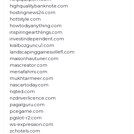
highqualitybanknote.com
hostingnews24.com
hottstyle.com
howtodiyanything.com
inspiringearthlings.com
investindependent.com
kralbozguncu1.com
landscapinggainesvillefl.com
maisonhauturier.com
mascreator.com
menafahmi.com
mukhtarmeer.com
nascartoday.com
nqted.com
nzdriverlicence.com
pagalguru.com
pcegame.com
pgslot-r2.com
ws-expression.com
zchotels.com