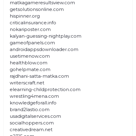
matkagameresultsview.com
getsolutionsonline.com
hispinner.org
criticalinsurance.info
nokariposter.com
kalyan-guessing-nightplay.com
gameofpanels.com
androidappsdownloader.com
usetimenow.com
healthblow.com
gohelpmate.com
rajdhani-satta-matka.com
writerscraft.net
elearning-childprotection.com
wrestling4mena.com
knowledgeforall.info
brand2lastio.com
usadigitalservices.com
socialhoppers.com
creativedream.net