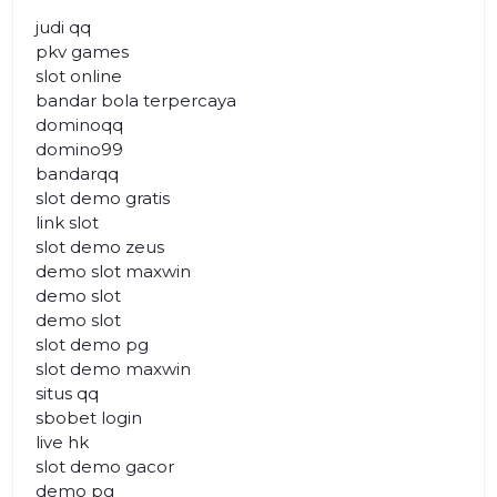
judi qq
pkv games
slot online
bandar bola terpercaya
dominoqq
domino99
bandarqq
slot demo gratis
link slot
slot demo zeus
demo slot maxwin
demo slot
demo slot
slot demo pg
slot demo maxwin
situs qq
sbobet login
live hk
slot demo gacor
demo pg