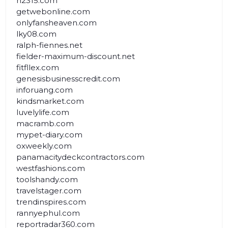
n2315.com
getwebonline.com
onlyfansheaven.com
lky08.com
ralph-fiennes.net
fielder-maximum-discount.net
fitfllex.com
genesisbusinesscredit.com
inforuang.com
kindsmarket.com
luvelylife.com
macramb.com
mypet-diary.com
oxweekly.com
panamacitydeckcontractors.com
westfashions.com
toolshandy.com
travelstager.com
trendinspires.com
rannyephul.com
reportradar360.com