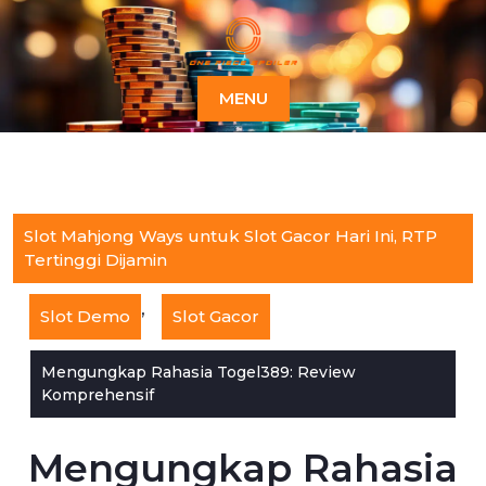
Skip
to
content
MENU
Slot Mahjong Ways untuk Slot Gacor Hari Ini, RTP
Tertinggi Dijamin
,
Slot Demo
Slot Gacor
Mengungkap Rahasia Togel389: Review
Komprehensif
Mengungkap Rahasia