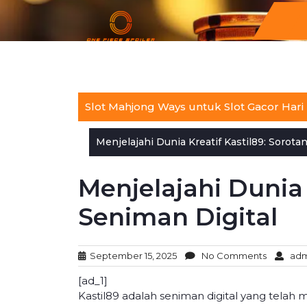
Skip
to
content
Slot Mahjong Ways untuk Slot Gacor Hari I
Menjelajahi Dunia Kreatif Kastil89: Sorota
Menjelajahi Dunia 
Seniman Digital
September 15, 2025
No Comments
adm
[ad_1]
Kastil89 adalah seniman digital yang tela