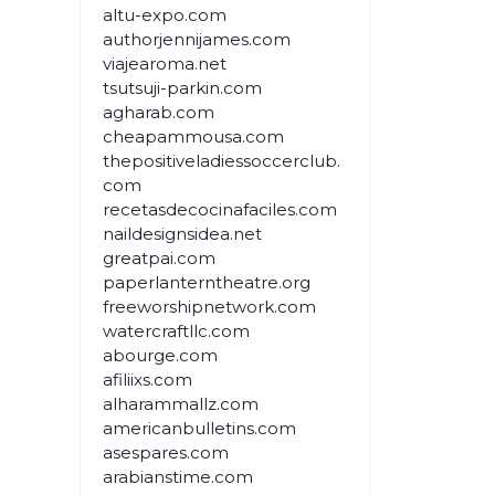
altu-expo.com
authorjennijames.com
viajearoma.net
tsutsuji-parkin.com
agharab.com
cheapammousa.com
thepositiveladiessoccerclub.
com
recetasdecocinafaciles.com
naildesignsidea.net
greatpai.com
paperlanterntheatre.org
freeworshipnetwork.com
watercraftllc.com
abourge.com
afiliixs.com
alharammallz.com
americanbulletins.com
asespares.com
arabianstime.com