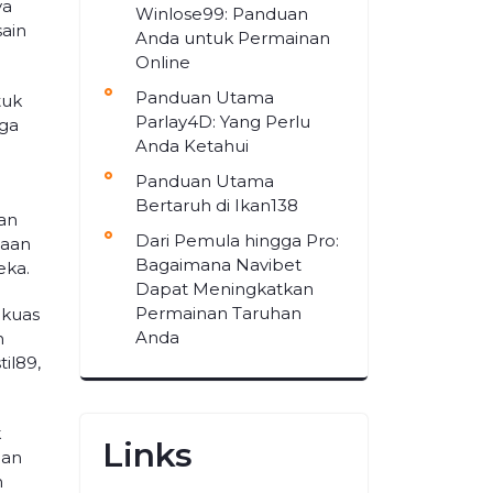
ya
Winlose99: Panduan
ain
Anda untuk Permainan
Online
Panduan Utama
tuk
Parlay4D: Yang Perlu
gga
Anda Ketahui
Panduan Utama
Bertaruh di Ikan138
an
Dari Pemula hingga Pro:
naan
Bagaimana Navibet
eka.
Dapat Meningkatkan
Permainan Taruhan
 kuas
Anda
n
il89,
k
Links
han
n