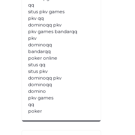
qq
situs pkv games
pkv qq
dominoqq pkv
pkv games bandarqq
pkv
dominoqq
bandarqq
poker online
situs qq
situs pkv
dominoqq pkv
dominoqq
domino
pkv games
qq
poker