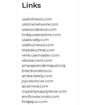
Links
usafullnewz.com
uktimenetwork.com
usaworldnewz.com
todayusaexplore.com
usalocality.com
usafournewz.com
thebalochhal.com
vehicularmaster.com
vibesaccent.com
ampajavierdemiguel.org
brainboosters.co
amberlately.com
joycebriscoe.com
aicarmina.com
mypartysupplystore.com
annforwisconsin.com
findjaipur.com