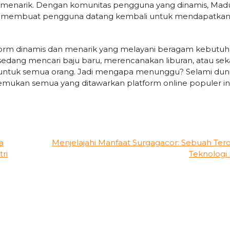
menarik. Dengan komunitas pengguna yang dinamis, Mad
 membuat pengguna datang kembali untuk mendapatkan 
form dinamis dan menarik yang melayani beragam kebutu
edang mencari baju baru, merencanakan liburan, atau sek
u untuk semua orang. Jadi mengapa menunggu? Selami dun
mukan semua yang ditawarkan platform online populer ini
a
Menjelajahi Manfaat Surgagacor: Sebuah Ter
ri
Teknologi