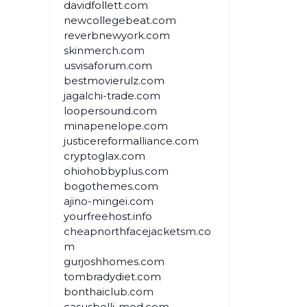
davidfollett.com
newcollegebeat.com
reverbnewyork.com
skinmerch.com
usvisaforum.com
bestmovierulz.com
jagalchi-trade.com
loopersound.com
minapenelope.com
justicereformalliance.com
cryptoglax.com
ohiohobbyplus.com
bogothemes.com
ajino-mingei.com
yourfreehost.info
cheapnorthfacejacketsm.co
m
gurjoshhomes.com
tombradydiet.com
bonthaiclub.com
casusbelli-mod.com