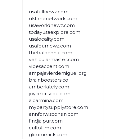
usafullnewz.com
uktimenetwork.com
usaworldnewz.com
todayusaexplore.com
usalocality.com
usafournewz.com
thebalochhal.com
vehicularmaster.com
vibesaccent.com
ampajavierdemiguel.org
brainboosters.co
amberlately.com
joycebriscoe.com
aicarmina.com
mypartysupplystore.com
annforwisconsin.com
findjaipur.com
cultofjim.com
glimmerick.com