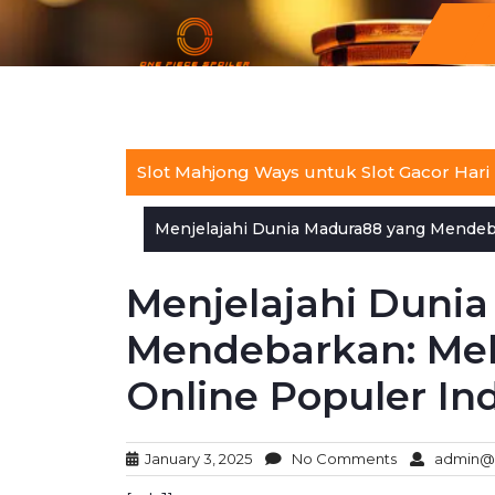
Skip
to
content
Slot Mahjong Ways untuk Slot Gacor Hari I
Menjelajahi Dunia Madura88 yang Mendeba
Menjelajahi Duni
Mendebarkan: Mel
Online Populer In
January 3, 2025
No Comments
admin@o