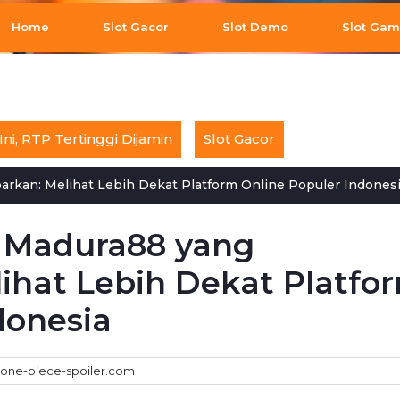
Home
Slot Gacor
Slot Demo
Slot Ga
ni, RTP Tertinggi Dijamin
Slot Gacor
rkan: Melihat Lebih Dekat Platform Online Populer Indones
a Madura88 yang
ihat Lebih Dekat Platfo
donesia
ne-piece-spoiler.com