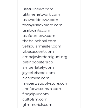
usafullnewz.com
uktimenetwork.com
usaworldnewz.com
todayusaexplore.com
usalocality.com
usafournewz.com
thebalochhal.com
vehicularmaster.com
vibesaccent.com
ampajavierdemiguel.org
brainboosters.co
amberlately.com
joycebriscoe.com
aicarmina.com
mypartysupplystore.com
annforwisconsin.com
findjaipur.com
cultofjim.com
glimmerick.com