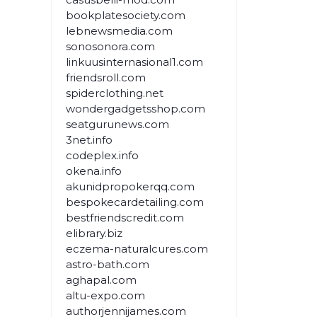
bookplatesociety.com
lebnewsmedia.com
sonosonora.com
linkuusinternasional1.com
friendsroll.com
spiderclothing.net
wondergadgetsshop.com
seatgurunews.com
3net.info
codeplex.info
okena.info
akunidpropokerqq.com
bespokecardetailing.com
bestfriendscredit.com
elibrary.biz
eczema-naturalcures.com
astro-bath.com
aghapal.com
altu-expo.com
authorjennijames.com