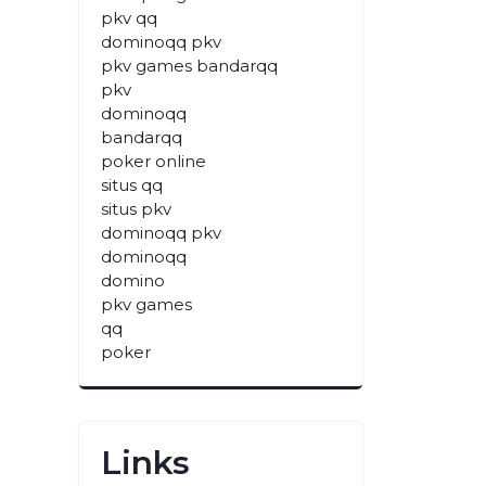
pkv qq
dominoqq pkv
pkv games bandarqq
pkv
dominoqq
bandarqq
poker online
situs qq
situs pkv
dominoqq pkv
dominoqq
domino
pkv games
qq
poker
Links