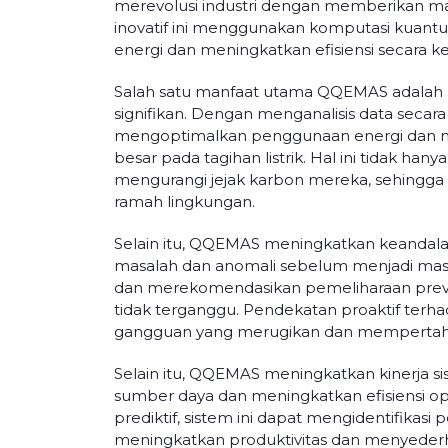
merevolusi industri dengan memberikan man
inovatif ini menggunakan komputasi kuan
energi dan meningkatkan efisiensi secara ke
Salah satu manfaat utama QQEMAS adalah 
signifikan. Dengan menganalisis data secara 
mengoptimalkan penggunaan energi dan 
besar pada tagihan listrik. Hal ini tidak
mengurangi jejak karbon mereka, sehingga 
ramah lingkungan.
Selain itu, QQEMAS meningkatkan keandal
masalah dan anomali sebelum menjadi masal
dan merekomendasikan pemeliharaan preve
tidak terganggu. Pendekatan proaktif ter
gangguan yang merugikan dan mempertahank
Selain itu, QQEMAS meningkatkan kinerja s
sumber daya dan meningkatkan efisiensi op
prediktif, sistem ini dapat mengidentifika
meningkatkan produktivitas dan menyederh