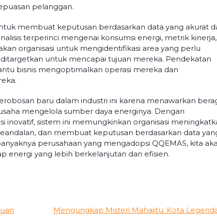
kepuasan pelanggan.
untuk membuat keputusan berdasarkan data yang akurat d
isis terperinci mengenai konsumsi energi, metrik kinerja
an organisasi untuk mengidentifikasi area yang perlu
g ditargetkan untuk mencapai tujuan mereka. Pendekatan
antu bisnis mengoptimalkan operasi mereka dan
eka.
robosan baru dalam industri ini karena menawarkan ber
usaha mengelola sumber daya energinya. Dengan
i inovatif, sistem ini memungkinkan organisasi meningkat
n keandalan, dan membuat keputusan berdasarkan data yan
anyaknya perusahaan yang mengadopsi QQEMAS, kita ak
p energi yang lebih berkelanjutan dan efisien.
duan
Mengungkap Misteri Mahajitu: Kota Legend