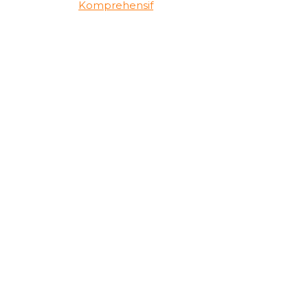
Komprehensif
navigation