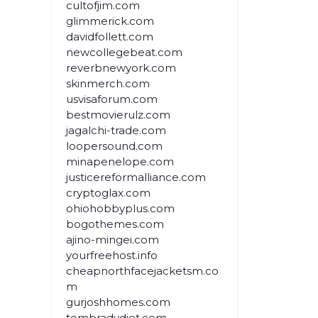
cultofjim.com
glimmerick.com
davidfollett.com
newcollegebeat.com
reverbnewyork.com
skinmerch.com
usvisaforum.com
bestmovierulz.com
jagalchi-trade.com
loopersound.com
minapenelope.com
justicereformalliance.com
cryptoglax.com
ohiohobbyplus.com
bogothemes.com
ajino-mingei.com
yourfreehost.info
cheapnorthfacejacketsm.co
m
gurjoshhomes.com
tombradydiet.com