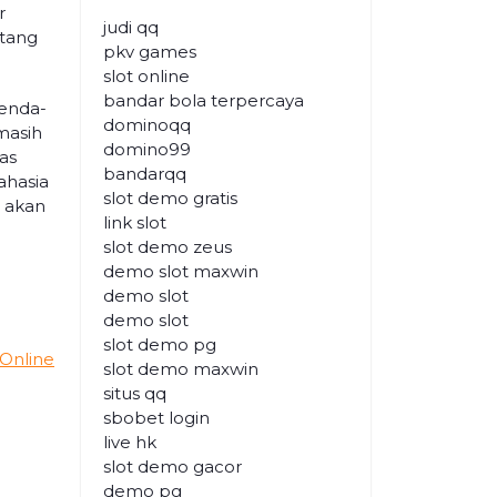
r
judi qq
ntang
pkv games
slot online
bandar bola terpercaya
benda-
dominoqq
masih
domino99
as
bandarqq
ahasia
slot demo gratis
t akan
link slot
slot demo zeus
demo slot maxwin
demo slot
demo slot
slot demo pg
Online
slot demo maxwin
situs qq
sbobet login
live hk
slot demo gacor
demo pg