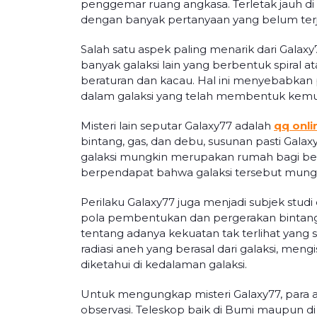
penggemar ruang angkasa. Terletak jauh di al
dengan banyak pertanyaan yang belum terja
Salah satu aspek paling menarik dari Galax
banyak galaksi lain yang berbentuk spiral at
beraturan dan kacau. Hal ini menyebabkan
dalam galaksi yang telah membentuk kemun
Misteri lain seputar Galaxy77 adalah
qq onli
bintang, gas, dan debu, susunan pasti Gal
galaksi mungkin merupakan rumah bagi ben
berpendapat bahwa galaksi tersebut mungki
Perilaku Galaxy77 juga menjadi subjek stud
pola pembentukan dan pergerakan bintang y
tentang adanya kekuatan tak terlihat yang s
radiasi aneh yang berasal dari galaksi, me
diketahui di kedalaman galaksi.
Untuk mengungkap misteri Galaxy77, para 
observasi. Teleskop baik di Bumi maupun di