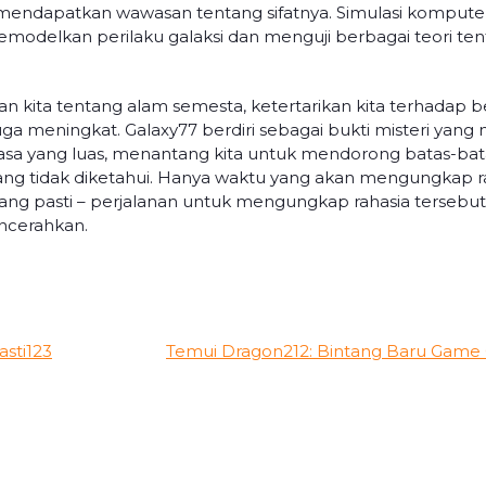
k mendapatkan wawasan tentang sifatnya. Simulasi kompute
memodelkan perilaku galaksi dan menguji berbagai teori te
ita tentang alam semesta, ketertarikan kita terhadap 
ga meningkat. Galaxy77 berdiri sebagai bukti misteri yang 
sa yang luas, menantang kita untuk mendorong batas-bat
yang tidak diketahui. Hanya waktu yang akan mengungkap r
 yang pasti – perjalanan untuk mengungkap rahasia tersebu
ncerahkan.
sti123
Temui Dragon212: Bintang Baru Game 