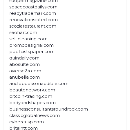
soopermagazine.com
spacecoastdailys.com
readytrademark.com
renovationsrated.com
scoziarestaurant.com
seohart.com
set-cleaning.com
promodesignai.com
publicistspaper.com
quindaily.com
abosulte.com
aiverse24.com
anubella.com
audiobooksonaudible.com
beautenetwork.com
bitcoin-tracing.com
bodyandshapes.com
businessconsultantsroundrock.com
classicglobalnews.com
cybercusp.com
britaintt.com