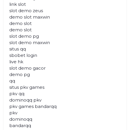
link slot
slot demo zeus
demo slot maxwin
demo slot
demo slot
slot demo pg
slot demo maxwin
situs qq
sbobet login
live hk
slot demo gacor
demo pg
qq
situs pkv games
pkv qq
dominoqq pkv
pkv games bandarqq
pkv
dominoqq
bandarqq