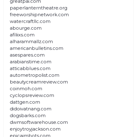
greatpai.com
paperlanterntheatre.org
freeworshipnetwork.com
watercraftllc.com
abourge.com
afiliixs.com
alharammallz.com
americanbulletins.com
asespares.com
arabianstime.com
atticabblues.com
autometropolist.com
beautycreamreview.com
coinmoh.com
cyclopsreview.com
dattgen.com
didoivatnang.com
dogsbarks.com
dwmsoftwarehouse.com
enjoytroyjackson.com
epicaimbots.com