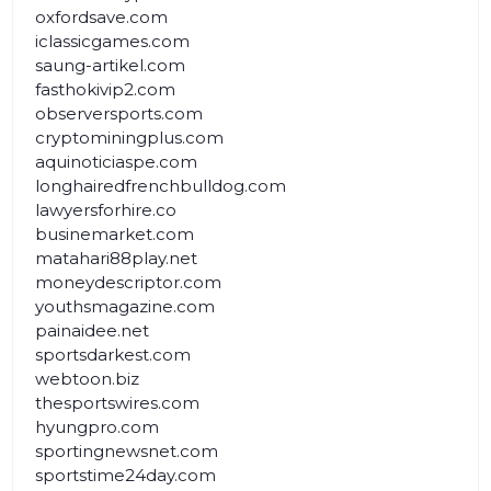
oxfordsave.com
iclassicgames.com
saung-artikel.com
fasthokivip2.com
observersports.com
cryptominingplus.com
aquinoticiaspe.com
longhairedfrenchbulldog.com
lawyersforhire.co
businemarket.com
matahari88play.net
moneydescriptor.com
youthsmagazine.com
painaidee.net
sportsdarkest.com
webtoon.biz
thesportswires.com
hyungpro.com
sportingnewsnet.com
sportstime24day.com