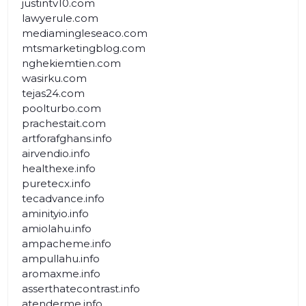
justintv10.com
lawyerule.com
mediamingleseaco.com
mtsmarketingblog.com
nghekiemtien.com
wasirku.com
tejas24.com
poolturbo.com
prachestait.com
artforafghans.info
airvendio.info
healthexe.info
puretecx.info
tecadvance.info
aminityio.info
amiolahu.info
ampacheme.info
ampullahu.info
aromaxme.info
asserthatecontrast.info
atenderme.info