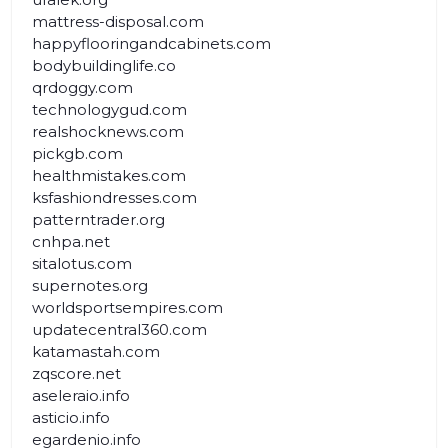
mattress-disposal.com
happyflooringandcabinets.com
bodybuildinglife.co
qrdoggy.com
technologygud.com
realshocknews.com
pickgb.com
healthmistakes.com
ksfashiondresses.com
patterntrader.org
cnhpa.net
sitalotus.com
supernotes.org
worldsportsempires.com
updatecentral360.com
katamastah.com
zqscore.net
aseleraio.info
asticio.info
egardenio.info