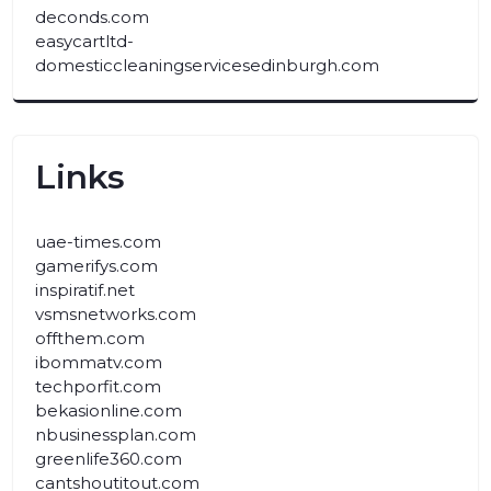
deconds.com
easycartltd-
domesticcleaningservicesedinburgh.com
Links
uae-times.com
gamerifys.com
inspiratif.net
vsmsnetworks.com
offthem.com
ibommatv.com
techporfit.com
bekasionline.com
nbusinessplan.com
greenlife360.com
cantshoutitout.com