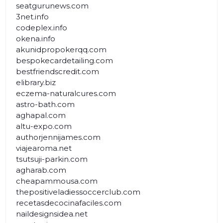
seatgurunews.com
3net.info
codeplex.info
okena.info
akunidpropokerqq.com
bespokecardetailing.com
bestfriendscredit.com
elibrary.biz
eczema-naturalcures.com
astro-bath.com
aghapal.com
altu-expo.com
authorjennijames.com
viajearoma.net
tsutsuji-parkin.com
agharab.com
cheapammousa.com
thepositiveladiessoccerclub.com
recetasdecocinafaciles.com
naildesignsidea.net