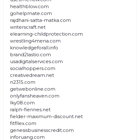
healthblow.com
gohelpmate.com
rajdhani-satta-matka.com
writerscraft.net
elearning-childprotection.com
wrestling4mena.com
knowledgeforall.info
brand2lastio.com
usadigitalservices.com
socialhoppers.com
creativedream.net
n2315.com
getwebonline.com
onlyfansheaven.com
lky08.com
ralph-fiennes.net
fielder-maximum-discount.net
fitfllex.com
genesisbusinesscredit.com
inforuang.com