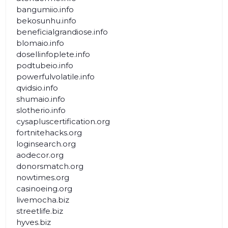
bangumiio.info
bekosunhu.info
beneficialgrandiose.info
blomaio.info
dosellinfoplete.info
podtubeio.info
powerfulvolatile.info
qvidsio.info
shumaio.info
slotherio.info
cysapluscertification.org
fortnitehacks.org
loginsearch.org
aodecor.org
donorsmatch.org
nowtimes.org
casinoeing.org
livemocha.biz
streetlife.biz
hyves.biz