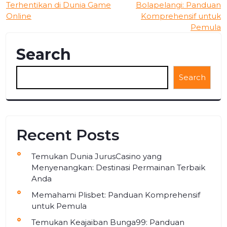
Terhentikan di Dunia Game
Bolapelangi: Panduan
navigation
Online
Komprehensif untuk
Pemula
Search
Search
Recent Posts
Temukan Dunia JurusCasino yang
Menyenangkan: Destinasi Permainan Terbaik
Anda
Memahami Plisbet: Panduan Komprehensif
untuk Pemula
Temukan Keajaiban Bunga99: Panduan