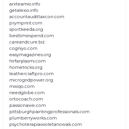
arxteamio.info
getalexio.info
accountaudittaxcon.com
prymprint.com
sportkeeda.org
besttimespend.com
careandcure.biz
cogniyo.com
easymagazines.org
hirfanjilasmi.com
hometricks.org
leathercraftpro.com
microgridpower.org
mixiqo.com
needglobe.com
ortocoach.com
passionawe.com
pittsburghpaintingprofessionals.com
plumberryworks.com
psychoterapiawioletanowak.com