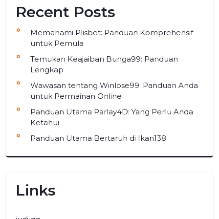
Recent Posts
Memahami Plisbet: Panduan Komprehensif
untuk Pemula
Temukan Keajaiban Bunga99: Panduan
Lengkap
Wawasan tentang Winlose99: Panduan Anda
untuk Permainan Online
Panduan Utama Parlay4D: Yang Perlu Anda
Ketahui
Panduan Utama Bertaruh di Ikan138
Links