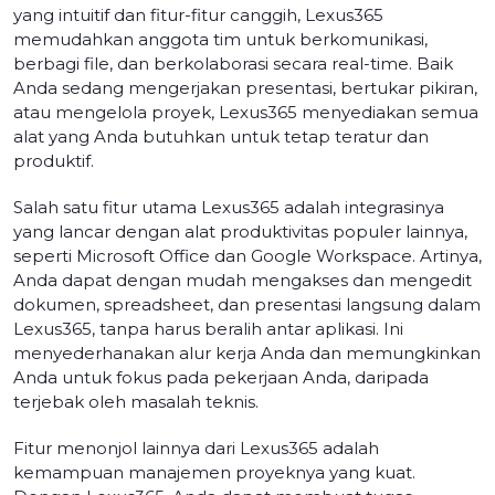
yang intuitif dan fitur-fitur canggih, Lexus365
memudahkan anggota tim untuk berkomunikasi,
berbagi file, dan berkolaborasi secara real-time. Baik
Anda sedang mengerjakan presentasi, bertukar pikiran,
atau mengelola proyek, Lexus365 menyediakan semua
alat yang Anda butuhkan untuk tetap teratur dan
produktif.
Salah satu fitur utama Lexus365 adalah integrasinya
yang lancar dengan alat produktivitas populer lainnya,
seperti Microsoft Office dan Google Workspace. Artinya,
Anda dapat dengan mudah mengakses dan mengedit
dokumen, spreadsheet, dan presentasi langsung dalam
Lexus365, tanpa harus beralih antar aplikasi. Ini
menyederhanakan alur kerja Anda dan memungkinkan
Anda untuk fokus pada pekerjaan Anda, daripada
terjebak oleh masalah teknis.
Fitur menonjol lainnya dari Lexus365 adalah
kemampuan manajemen proyeknya yang kuat.