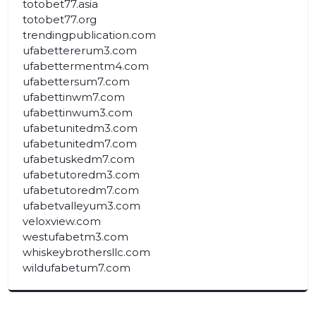
totobet77.asia
totobet77.org
trendingpublication.com
ufabettererum3.com
ufabettermentm4.com
ufabettersum7.com
ufabettinwm7.com
ufabettinwum3.com
ufabetunitedm3.com
ufabetunitedm7.com
ufabetuskedm7.com
ufabetutoredm3.com
ufabetutoredm7.com
ufabetvalleyum3.com
veloxview.com
westufabetm3.com
whiskeybrothersllc.com
wildufabetum7.com