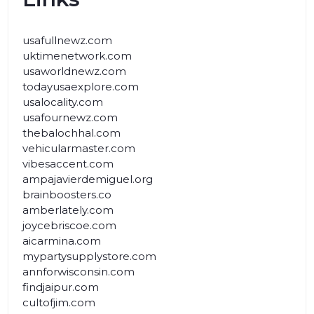
usafullnewz.com
uktimenetwork.com
usaworldnewz.com
todayusaexplore.com
usalocality.com
usafournewz.com
thebalochhal.com
vehicularmaster.com
vibesaccent.com
ampajavierdemiguel.org
brainboosters.co
amberlately.com
joycebriscoe.com
aicarmina.com
mypartysupplystore.com
annforwisconsin.com
findjaipur.com
cultofjim.com