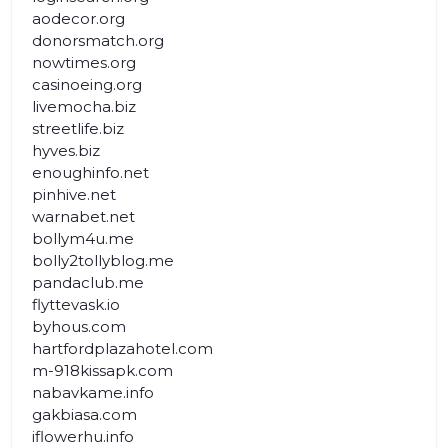
aodecor.org
donorsmatch.org
nowtimes.org
casinoeing.org
livemocha.biz
streetlife.biz
hyves.biz
enoughinfo.net
pinhive.net
warnabet.net
bollym4u.me
bolly2tollyblog.me
pandaclub.me
flyttevask.io
byhous.com
hartfordplazahotel.com
m-918kissapk.com
nabavkame.info
gakbiasa.com
iflowerhu.info