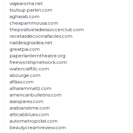
viajearoma.net
tsutsuji-parkin.com
agharab.com
cheapammousa.com
thepositiveladiessoccerclub.com
recetasdecocinafaciles.com
naildesignsidea.net
greatpai.com
paperlanterntheatre.org
freeworshipnetwork.com
watercraftllc.com
abourge.com
afiliixs.com
alharammallz.com
americanbulletins.com
asespares.com
arabianstime.com
atticabblues.com
autometropolist.com
beautycreamreview.com