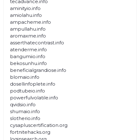
tecadvance.info
aminityio.info
amiolahu.info
ampacheme.info
ampullahu.info
aromaxme.info
asserthatecontrast.info
atenderme.info
bangumiio.info
bekosunhu.info
beneficialgrandiose.info
blomaio.info
dosellinfoplete.info
podtubeio.info
powerfulvolatile.info
qvidsio.info
shumaio.info
slotherio.info
cysapluscertification.org
fortnitehacks.org
loginsearch.org