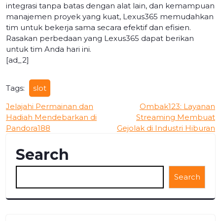
integrasi tanpa batas dengan alat lain, dan kemampuan
manajemen proyek yang kuat, Lexus365 memudahkan
tim untuk bekerja sama secara efektif dan efisien.
Rasakan perbedaan yang Lexus365 dapat berikan
untuk tim Anda hari ini.
[ad_2]
Tags:
slot
Post
Jelajahi Permainan dan
Ombak123: Layanan
Hadiah Mendebarkan di
Streaming Membuat
navigation
Pandora188
Gejolak di Industri Hiburan
Search
Search