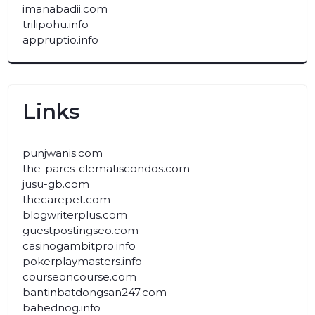
imanabadii.com
trilipohu.info
appruptio.info
Links
punjwanis.com
the-parcs-clematiscondos.com
jusu-gb.com
thecarepet.com
blogwriterplus.com
guestpostingseo.com
casinogambitpro.info
pokerplaymasters.info
courseoncourse.com
bantinbatdongsan247.com
bahednog.info