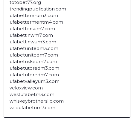
totobet77.org
trendingpublication.com
ufabettererum3.com
ufabettermentm4.com
ufabettersum7.com
ufabettinwm7.com
ufabettinwum3.com
ufabetunitedm3.com
ufabetunitedm7.com
ufabetuskedm7.com
ufabetutoredm3.com
ufabetutoredm7.com
ufabetvalleyum3.com
veloxview.com
westufabetm3.com
whiskeybrothersllc.com
wildufabetum7.com