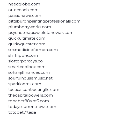
needglobe.com
ortocoach.com
passionawe.com
pittsburghpaintingprofessionals.com
plumberryworks.com
psychoterapiawioletanowak.com
quickultimate.com
quirkyquester.com
sexmedicineformen.com
shiftripple.com
slotterpercaya.co
smartcoolbox.com
sohanjitfinances.com
soulfulhousemusic.net
sparklooms.com
tacticalcontractingllc.com
thecapitalpowers.com
tobabet88slot3.com
todayscurrentnews.com
totobet77.asia