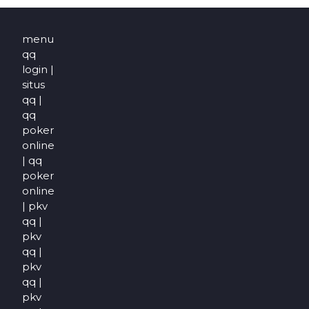
menu
qq
login
|
situs
qq
|
qq
poker
online
|
qq
poker
online
|
pkv
qq
|
pkv
qq
|
pkv
qq
|
pkv