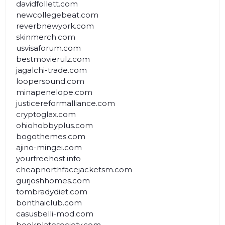
davidfollett.com
newcollegebeat.com
reverbnewyork.com
skinmerch.com
usvisaforum.com
bestmovierulz.com
jagalchi-trade.com
loopersound.com
minapenelope.com
justicereformalliance.com
cryptoglax.com
ohiohobbyplus.com
bogothemes.com
ajino-mingei.com
yourfreehost.info
cheapnorthfacejacketsm.com
gurjoshhomes.com
tombradydiet.com
bonthaiclub.com
casusbelli-mod.com
bookplatesociety.com