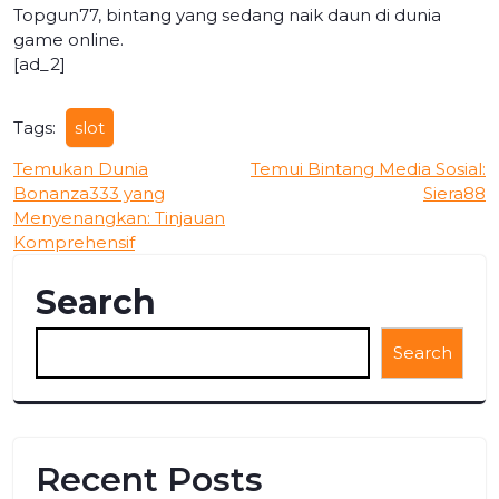
Topgun77, bintang yang sedang naik daun di dunia
game online.
[ad_2]
Tags:
slot
Post
Temukan Dunia
Temui Bintang Media Sosial:
Bonanza333 yang
Siera88
navigation
Menyenangkan: Tinjauan
Komprehensif
Search
Search
Recent Posts