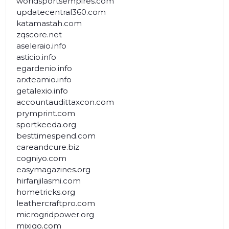
worldsportsempires.com
updatecentral360.com
katamastah.com
zqscore.net
aseleraio.info
asticio.info
egardenio.info
arxteamio.info
getalexio.info
accountaudittaxcon.com
prymprint.com
sportkeeda.org
besttimespend.com
careandcure.biz
cogniyo.com
easymagazines.org
hirfanjilasmi.com
hometricks.org
leathercraftpro.com
microgridpower.org
mixiqo.com