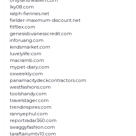
onlyfansheaven.com
lky08.com
ralph-fiennes.net
fielder-maximum-discount.net
fitfllex.com
genesisbusinesscredit.com
inforuang.com
kindsmarket.com
luvelylife.com
macramb.com
mypet-diary.com
oxweekly.com
panamacitydeckcontractors.com
westfashions.com
toolshandy.com
travelstager.com
trendinspires.com
rannyephul.com
reportradar360.com
swaggyfashion.com
taraftariumtv10.com