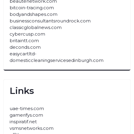
beautenetwork.com
bitcoin-tracing.com
bodyandshapes.com
businessconsultantsroundrock.com
classicglobalnews.com
cybercusp.com
britaintt.com
deconds.com
easycartltd-
domesticcleaningservicesedinburgh.com
Links
uae-times.com
gamerifys.com
inspiratif.net
vsmsnetworks.com