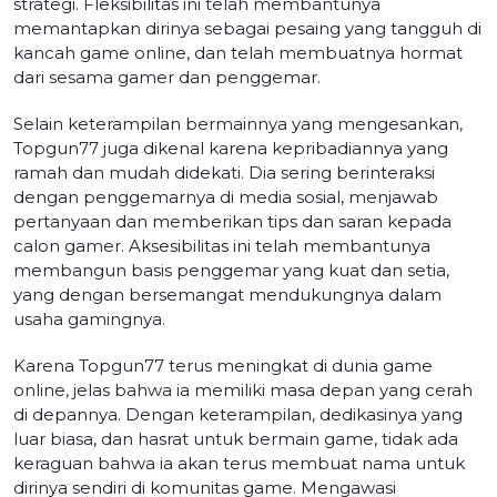
strategi. Fleksibilitas ini telah membantunya
memantapkan dirinya sebagai pesaing yang tangguh di
kancah game online, dan telah membuatnya hormat
dari sesama gamer dan penggemar.
Selain keterampilan bermainnya yang mengesankan,
Topgun77 juga dikenal karena kepribadiannya yang
ramah dan mudah didekati. Dia sering berinteraksi
dengan penggemarnya di media sosial, menjawab
pertanyaan dan memberikan tips dan saran kepada
calon gamer. Aksesibilitas ini telah membantunya
membangun basis penggemar yang kuat dan setia,
yang dengan bersemangat mendukungnya dalam
usaha gamingnya.
Karena Topgun77 terus meningkat di dunia game
online, jelas bahwa ia memiliki masa depan yang cerah
di depannya. Dengan keterampilan, dedikasinya yang
luar biasa, dan hasrat untuk bermain game, tidak ada
keraguan bahwa ia akan terus membuat nama untuk
dirinya sendiri di komunitas game. Mengawasi