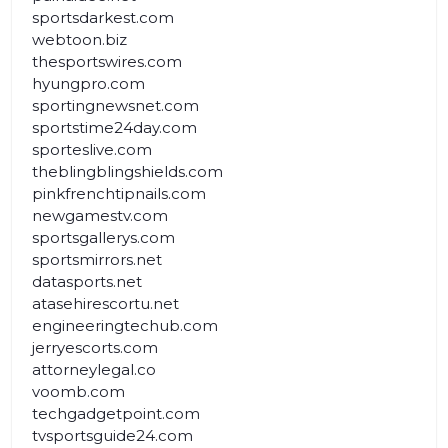
sportsdarkest.com
webtoon.biz
thesportswires.com
hyungpro.com
sportingnewsnet.com
sportstime24day.com
sporteslive.com
theblingblingshields.com
pinkfrenchtipnails.com
newgamestv.com
sportsgallerys.com
sportsmirrors.net
datasports.net
atasehirescortu.net
engineeringtechub.com
jerryescorts.com
attorneylegal.co
voomb.com
techgadgetpoint.com
tvsportsguide24.com