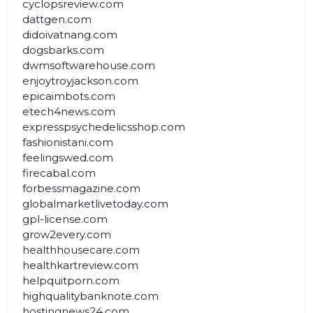
cyclopsreview.com
dattgen.com
didoivatnang.com
dogsbarks.com
dwmsoftwarehouse.com
enjoytroyjackson.com
epicaimbots.com
etech4news.com
expresspsychedelicsshop.com
fashionistani.com
feelingswed.com
firecabal.com
forbessmagazine.com
globalmarketlivetoday.com
gpl-license.com
grow2every.com
healthhousecare.com
healthkartreview.com
helpquitporn.com
highqualitybanknote.com
hostingnews24.com