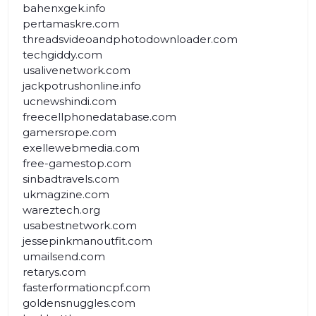
bahenxgek.info
pertamaskre.com
threadsvideoandphotodownloader.com
techgiddy.com
usalivenetwork.com
jackpotrushonline.info
ucnewshindi.com
freecellphonedatabase.com
gamersrope.com
exellewebmedia.com
free-gamestop.com
sinbadtravels.com
ukmagzine.com
wareztech.org
usabestnetwork.com
jessepinkmanoutfit.com
umailsend.com
retarys.com
fasterformationcpf.com
goldensnuggles.com