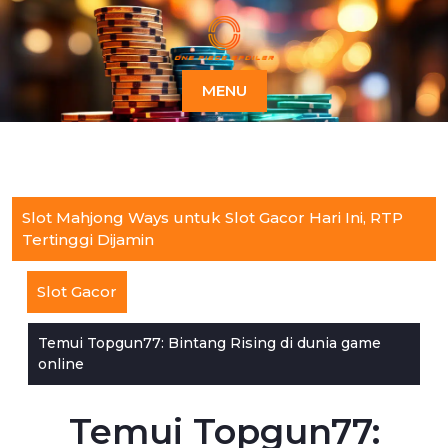
Skip
to
content
MENU
Slot Mahjong Ways untuk Slot Gacor Hari Ini, RTP
Tertinggi Dijamin
Slot Gacor
Temui Topgun77: Bintang Rising di dunia game
online
Temui Topgun77: