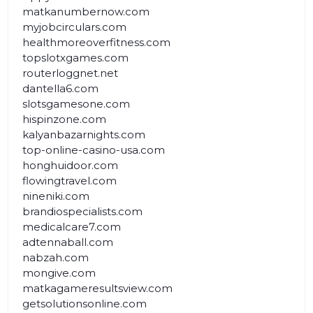
matkanumbernow.com
myjobcirculars.com
healthmoreoverfitness.com
topslotxgames.com
routerloggnet.net
dantella6.com
slotsgamesone.com
hispinzone.com
kalyanbazarnights.com
top-online-casino-usa.com
honghuidoor.com
flowingtravel.com
nineniki.com
brandiospecialists.com
medicalcare7.com
adtennaball.com
nabzah.com
mongive.com
matkagameresultsview.com
getsolutionsonline.com