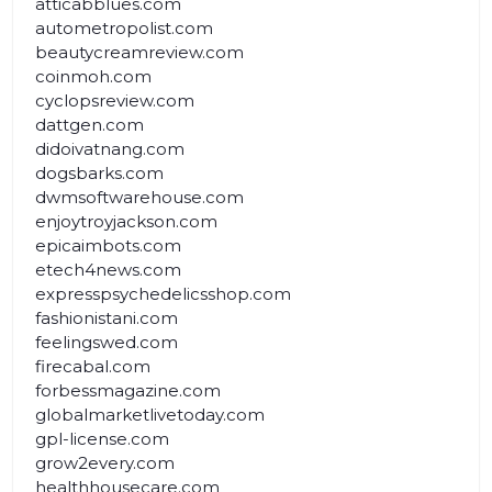
atticabblues.com
autometropolist.com
beautycreamreview.com
coinmoh.com
cyclopsreview.com
dattgen.com
didoivatnang.com
dogsbarks.com
dwmsoftwarehouse.com
enjoytroyjackson.com
epicaimbots.com
etech4news.com
expresspsychedelicsshop.com
fashionistani.com
feelingswed.com
firecabal.com
forbessmagazine.com
globalmarketlivetoday.com
gpl-license.com
grow2every.com
healthhousecare.com