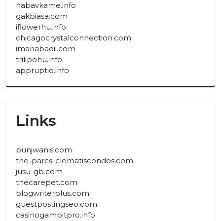
nabavkame.info
gakbiasa.com
iflowerhu.info
chicagocrystalconnection.com
imanabadii.com
trilipohu.info
appruptio.info
Links
punjwanis.com
the-parcs-clematiscondos.com
jusu-gb.com
thecarepet.com
blogwriterplus.com
guestpostingseo.com
casinogambitpro.info