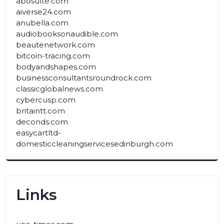
abosulte.com
aiverse24.com
anubella.com
audiobooksonaudible.com
beautenetwork.com
bitcoin-tracing.com
bodyandshapes.com
businessconsultantsroundrock.com
classicglobalnews.com
cybercusp.com
britaintt.com
deconds.com
easycartltd-
domesticcleaningservicesedinburgh.com
Links