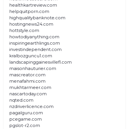
healthkartreview.com
helpquitporn.com
highqualitybanknote.com
hostingnews24.com
hottstyle.com
howtodiyanything.com
inspiringearthlings.com
investindependent.com
kralbozguncu1.com
landscapinggainesvillefl.com
maisonhauturier.com
mascreator.com
menafahmi.com
mukhtarmeer.com
nascartoday.com
nqted.com
nzdriverlicence.com
pagalguru.com
pcegame.com
pgslot-r2.com