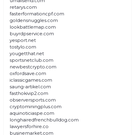
umailsend.com
retarys.com
fasterformationcpf.com
goldensnuggles.com
lookbattlemap.com
buyrdpservice.com
yesport.net
tostylo.com
yougetthat.net
sportsnetclub.com
newbestcrypto.com
oxfordsave.com
iclassicgames.com
saung-artikel.com
fasthokivip2.com
observersports.com
cryptominingplus.com
aquinoticiaspe.com
longhairedfrenchbulldog.com
lawyersforhire.co
businemarket.com