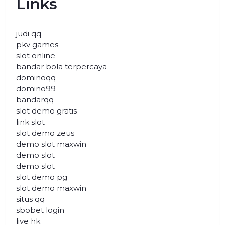
Links
judi qq
pkv games
slot online
bandar bola terpercaya
dominoqq
domino99
bandarqq
slot demo gratis
link slot
slot demo zeus
demo slot maxwin
demo slot
demo slot
slot demo pg
slot demo maxwin
situs qq
sbobet login
live hk