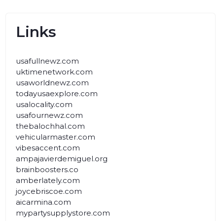
Links
usafullnewz.com
uktimenetwork.com
usaworldnewz.com
todayusaexplore.com
usalocality.com
usafournewz.com
thebalochhal.com
vehicularmaster.com
vibesaccent.com
ampajavierdemiguel.org
brainboosters.co
amberlately.com
joycebriscoe.com
aicarmina.com
mypartysupplystore.com