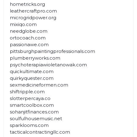
hometricks.org
leathercraftpro.com
microgridpower.org
mixiqo.com
needglobe.com
ortocoach.com
passionawe.com
pittsburghpaintingprofessionals.com
plumberryworks.com
psychoterapiawioletanowak.com
quickultimate.com
quirkyquester.com
sexmedicineformen.com
shiftripple.com
slotterpercaya.co
smartcoolbox.com
sohanjitfinances.com
soulfulhousemusic.net
sparklooms.com
tacticalcontractingllc.com