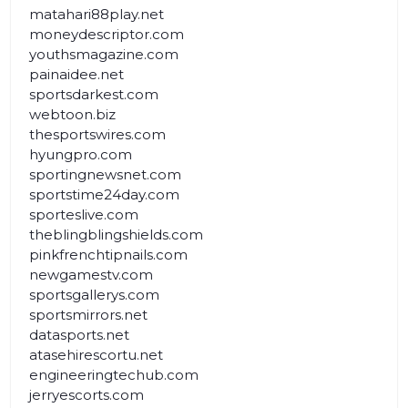
matahari88play.net
moneydescriptor.com
youthsmagazine.com
painaidee.net
sportsdarkest.com
webtoon.biz
thesportswires.com
hyungpro.com
sportingnewsnet.com
sportstime24day.com
sporteslive.com
theblingblingshields.com
pinkfrenchtipnails.com
newgamestv.com
sportsgallerys.com
sportsmirrors.net
datasports.net
atasehirescortu.net
engineeringtechub.com
jerryescorts.com