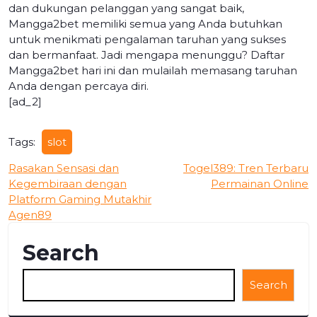
dan dukungan pelanggan yang sangat baik,
Mangga2bet memiliki semua yang Anda butuhkan
untuk menikmati pengalaman taruhan yang sukses
dan bermanfaat. Jadi mengapa menunggu? Daftar
Mangga2bet hari ini dan mulailah memasang taruhan
Anda dengan percaya diri.
[ad_2]
Tags:
slot
Post
Rasakan Sensasi dan
Togel389: Tren Terbaru
Kegembiraan dengan
Permainan Online
navigation
Platform Gaming Mutakhir
Agen89
Search
Search