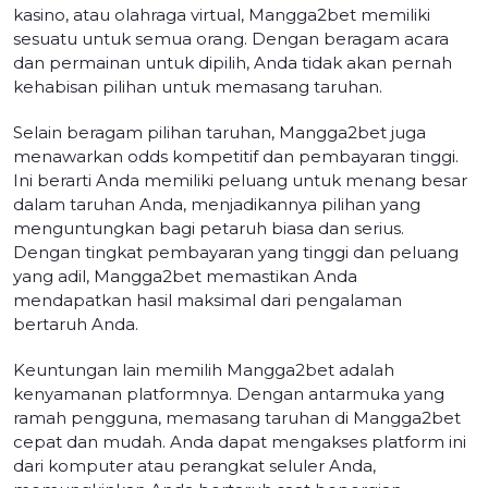
kasino, atau olahraga virtual, Mangga2bet memiliki
sesuatu untuk semua orang. Dengan beragam acara
dan permainan untuk dipilih, Anda tidak akan pernah
kehabisan pilihan untuk memasang taruhan.
Selain beragam pilihan taruhan, Mangga2bet juga
menawarkan odds kompetitif dan pembayaran tinggi.
Ini berarti Anda memiliki peluang untuk menang besar
dalam taruhan Anda, menjadikannya pilihan yang
menguntungkan bagi petaruh biasa dan serius.
Dengan tingkat pembayaran yang tinggi dan peluang
yang adil, Mangga2bet memastikan Anda
mendapatkan hasil maksimal dari pengalaman
bertaruh Anda.
Keuntungan lain memilih Mangga2bet adalah
kenyamanan platformnya. Dengan antarmuka yang
ramah pengguna, memasang taruhan di Mangga2bet
cepat dan mudah. Anda dapat mengakses platform ini
dari komputer atau perangkat seluler Anda,