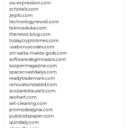
ws-expression.com
zchotels.com
zepfo.com
technologynews5.com
teknoeduka.com
thenews-blog.com
todaycryptotimes.com
usabonuscodes.com
sm-satta-makta-gods.com
softwaredegimnasios.com
soopermagazine.com
spacecoastdailys.com
readytrademark.com
renovationsrated.com
scoziarestaurant.com
seohart.com
set-cleaning.com
promodesignai.com
publicistspaper.com
quindaily.com