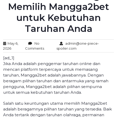
Memilih Mangga2bet
untuk Kebutuhan
Taruhan Anda
May 6,
No
admin@one-piece-
2026
Comments
spoiler.com
[ad_1]
Jika Anda adalah penggemar taruhan online dan
mencari platform terpercaya untuk memasang
taruhan, Mangga2bet adalah jawabannya. Dengan
beragam pilihan taruhan dan antarmuka yang ramah
pengguna, Mangga2bet adalah pilihan sempurna
untuk semua kebutuhan taruhan Anda.
Salah satu keuntungan utama memilih Mangga2bet
adalah beragamnya pilihan taruhan yang tersedia. Baik
Anda tertarik dengan taruhan olahraga, permainan