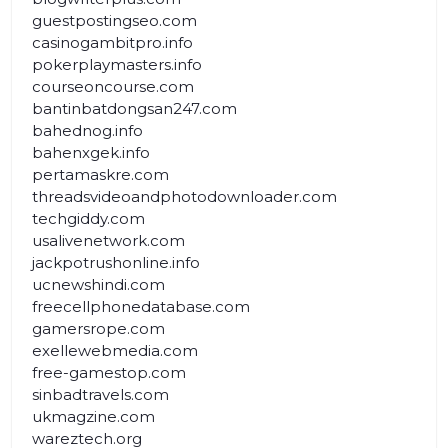
guestpostingseo.com
casinogambitpro.info
pokerplaymasters.info
courseoncourse.com
bantinbatdongsan247.com
bahednog.info
bahenxgek.info
pertamaskre.com
threadsvideoandphotodownloader.com
techgiddy.com
usalivenetwork.com
jackpotrushonline.info
ucnewshindi.com
freecellphonedatabase.com
gamersrope.com
exellewebmedia.com
free-gamestop.com
sinbadtravels.com
ukmagzine.com
wareztech.org