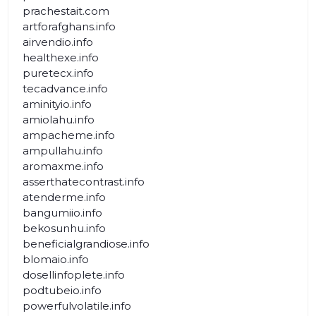
prachestait.com
artforafghans.info
airvendio.info
healthexe.info
puretecx.info
tecadvance.info
aminityio.info
amiolahu.info
ampacheme.info
ampullahu.info
aromaxme.info
asserthatecontrast.info
atenderme.info
bangumiio.info
bekosunhu.info
beneficialgrandiose.info
blomaio.info
dosellinfoplete.info
podtubeio.info
powerfulvolatile.info