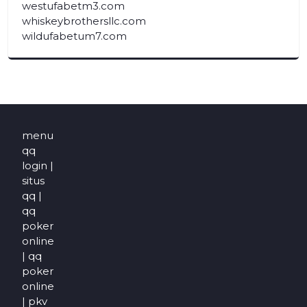
westufabetm3.com
whiskeybrothersllc.com
wildufabetum7.com
menu
qq
login
|
situs
qq
|
qq
poker
online
|
qq
poker
online
|
pkv