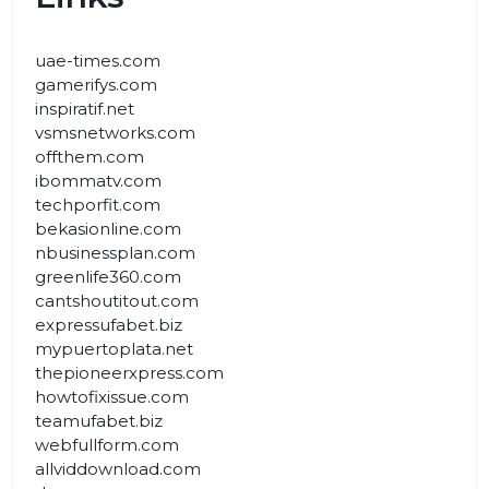
uae-times.com
gamerifys.com
inspiratif.net
vsmsnetworks.com
offthem.com
ibommatv.com
techporfit.com
bekasionline.com
nbusinessplan.com
greenlife360.com
cantshoutitout.com
expressufabet.biz
mypuertoplata.net
thepioneerxpress.com
howtofixissue.com
teamufabet.biz
webfullform.com
allviddownload.com