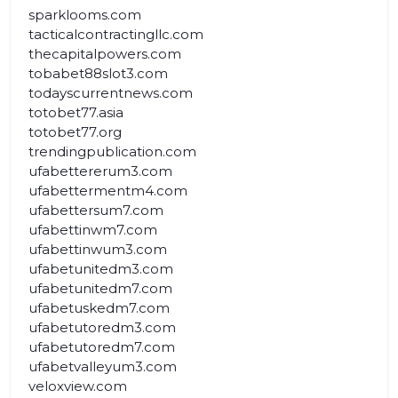
sparklooms.com
tacticalcontractingllc.com
thecapitalpowers.com
tobabet88slot3.com
todayscurrentnews.com
totobet77.asia
totobet77.org
trendingpublication.com
ufabettererum3.com
ufabettermentm4.com
ufabettersum7.com
ufabettinwm7.com
ufabettinwum3.com
ufabetunitedm3.com
ufabetunitedm7.com
ufabetuskedm7.com
ufabetutoredm3.com
ufabetutoredm7.com
ufabetvalleyum3.com
veloxview.com