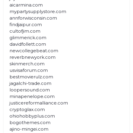
aicarmina.com
mypartysupplystore.com
annforwisconsin.com
findjaipur.com
cultofjim.com
glimmerick.com
davidfollett.com
newcollegebeat.com
reverbnewyork.com
skinmerch.com
usvisaforum.com
bestmovierulz.com
jagalchi-trade.com
loopersound.com
minapenelope.com
justicereformalliance.com
cryptoglax.com
ohiohobbyplus.com
bogothemes.com
ajino-mingei.com