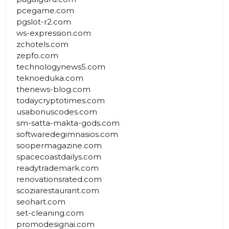
pcegame.com
pgslot-r2.com
ws-expression.com
zchotels.com
zepfo.com
technologynews5.com
teknoeduka.com
thenews-blog.com
todaycryptotimes.com
usabonuscodes.com
sm-satta-makta-gods.com
softwaredegimnasios.com
soopermagazine.com
spacecoastdailys.com
readytrademark.com
renovationsrated.com
scoziarestaurant.com
seohart.com
set-cleaning.com
promodesignai.com