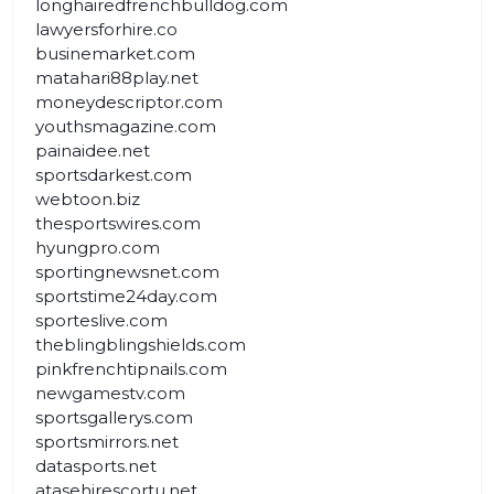
longhairedfrenchbulldog.com
lawyersforhire.co
businemarket.com
matahari88play.net
moneydescriptor.com
youthsmagazine.com
painaidee.net
sportsdarkest.com
webtoon.biz
thesportswires.com
hyungpro.com
sportingnewsnet.com
sportstime24day.com
sporteslive.com
theblingblingshields.com
pinkfrenchtipnails.com
newgamestv.com
sportsgallerys.com
sportsmirrors.net
datasports.net
atasehirescortu.net