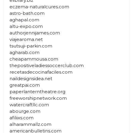
elibrary.biz
eczema-naturalcures.com
astro-bath.com
aghapal.com
altu-expo.com
authorjennijames.com
viajearoma.net
tsutsuji-parkin.com
agharab.com
cheapammousa.com
thepositiveladiessoccerclub.com
recetasdecocinafaciles.com
naildesignsidea.net
greatpai.com
paperlanterntheatre.org
freeworshipnetwork.com
watercraftllc.com
abourge.com
afiliixs.com
alharammallz.com
americanbulletins.com