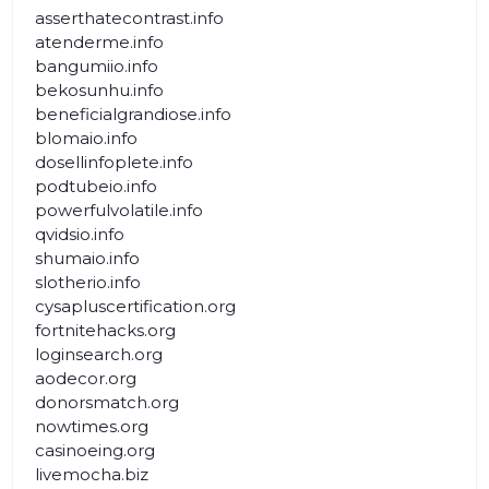
asserthatecontrast.info
atenderme.info
bangumiio.info
bekosunhu.info
beneficialgrandiose.info
blomaio.info
dosellinfoplete.info
podtubeio.info
powerfulvolatile.info
qvidsio.info
shumaio.info
slotherio.info
cysapluscertification.org
fortnitehacks.org
loginsearch.org
aodecor.org
donorsmatch.org
nowtimes.org
casinoeing.org
livemocha.biz