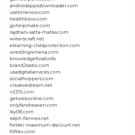
androidappsdownloader.com
usetimenow.com
healthblow.com
gohelpmate.com
rajdhani-satta-matka.com
writerscraft.net
elearning-childprotection.com
wrestling4mena.com
knowledgeforall.info
brand2lastio.com
usadigitalservices.com
socialhoppers.com
creativedream.net
n2315.com
getwebonline.com
onlyfansheaven.com
lky08.com
ralph-fiennes.net
fielder-maximum-discount.net
fitfllex.com