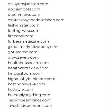
enjoytroyjackson.com
epicaimbots.com
etech4news.com
expresspsychedelicsshop.com
fashionistani.com
feelingswed.com
firecabal.com
forbessmagazine.com
globalmarketlivetoday.com
gpl-license.com
grow2every.com
healthhousecare.com
healthkartreview.com
helpquitporn.com
highqualitybanknote.com
hostingnews24.com
hottstyle.com
howtodiyanything.com
inspiringearthlings.com
investindependent.com