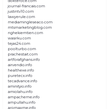
dokteroce.com
journal-francais.com
justintv10.com
lawyerule.com
mediamingleseaco.com
mtsmarketingblog.com
nghekiemtien.com
wasirku.com
tejas24.com
poolturbo.com
prachestait.com
artforafghans.info
airvendio.info
healthexe.info
puretecx.info
tecadvance.info
aminityio.info
amiolahu.info
ampacheme.info
ampullahu.info
aromaxme.info