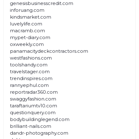
genesisbusinesscredit.com
inforuang.com
kindsmarket.com
luvelylife.com
macramb.com
mypet-diary.com
oxweekly.com
panamacitydeckcontractors.com
westfashions.com
toolshandy.com
travelstager.com
trendinspires.com
rannyephul.com
reportradar360.com
swaggyfashion.com
taraftariumtv10.com
questionquery.com
bodybuildinglegend.com
brilliant-nails.com
dandr-photography.com