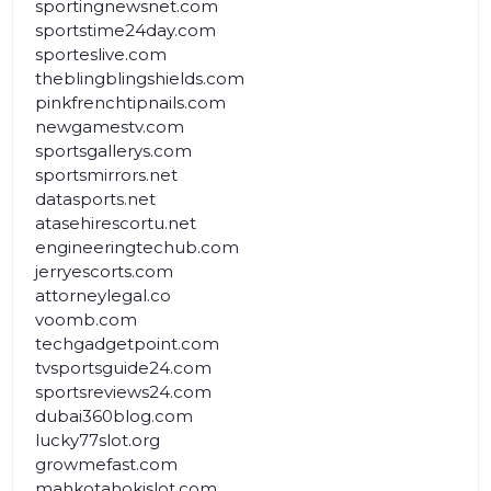
sportingnewsnet.com
sportstime24day.com
sporteslive.com
theblingblingshields.com
pinkfrenchtipnails.com
newgamestv.com
sportsgallerys.com
sportsmirrors.net
datasports.net
atasehirescortu.net
engineeringtechub.com
jerryescorts.com
attorneylegal.co
voomb.com
techgadgetpoint.com
tvsportsguide24.com
sportsreviews24.com
dubai360blog.com
lucky77slot.org
growmefast.com
mahkotahokislot.com