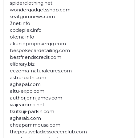
spiderclothing.net
wondergadgetsshop.com
seatgurunews.com
3net.info
codeplex.info
okena.info
akunidpropokerqq.com
bespokecardetailing.com
bestfriendscredit.com
elibrary.biz
eczema-naturalcures.com
astro-bath.com
aghapal.com
altu-expo.com
authorjennijames.com
viajearoma.net
tsutsuji-parkin.com
agharab.com
cheapammousa.com
thepositiveladiessoccerclub.com