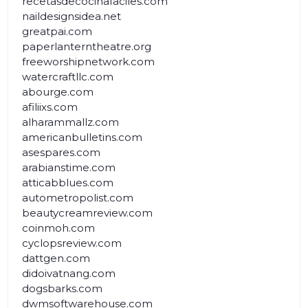
recetasdecocinafaciles.com
naildesignsidea.net
greatpai.com
paperlanterntheatre.org
freeworshipnetwork.com
watercraftllc.com
abourge.com
afiliixs.com
alharammallz.com
americanbulletins.com
asespares.com
arabianstime.com
atticabblues.com
autometropolist.com
beautycreamreview.com
coinmoh.com
cyclopsreview.com
dattgen.com
didoivatnang.com
dogsbarks.com
dwmsoftwarehouse.com