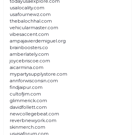
todayusaexplore.com
usalocality.com
usafournewz.com
thebalochhal.com
vehicularmaster.com
vibesaccent.com
ampajavierdemiguel.org
brainboosters.co
amberlately.com
joycebriscoe.com
aicarmina.com
mypartysupplystore.com
annforwisconsin.com
findjaipur.com
cultofjim.com
glimmerick.com
davidfollett.com
newcollegebeat.com
reverbnewyork.com
skinmerch.com
usvisaforum.com