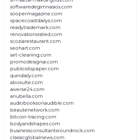
softwaredegimnasios.com
soopermagazine.com
spacecoastdailys.com
readytrademark.com
renovationsrated.com
scoziarestaurant.com
seohart.com
set-cleaning.com
promodesignai.com
publicistspaper.com
quindaily.com
abosulte.com
aiverse24.com
anubella.com
audiobooksonaudible.com
beautenetwork.com
bitcoin-tracing.com
bodyandshapes.com
businessconsultantsroundrock.com
classicglobalnews.com