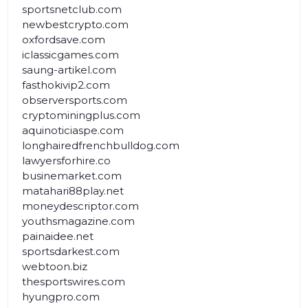
sportsnetclub.com
newbestcrypto.com
oxfordsave.com
iclassicgames.com
saung-artikel.com
fasthokivip2.com
observersports.com
cryptominingplus.com
aquinoticiaspe.com
longhairedfrenchbulldog.com
lawyersforhire.co
businemarket.com
matahari88play.net
moneydescriptor.com
youthsmagazine.com
painaidee.net
sportsdarkest.com
webtoon.biz
thesportswires.com
hyungpro.com