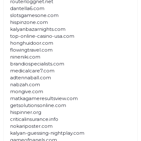
routerloggnet.net
dantella6.com
slotsgamesone.com
hispinzone.com
kalyanbazarnights.com
top-online-casino-usa.com
honghuidoor.com
flowingtravel.com
nineniki.com
brandiospecialists.com
medicalcare7.com
adtennaball.com
nabzah.com
mongive.com
matkagameresultsview.com
getsolutionsonline.com
hispinner.org
criticalinsurance.info
nokariposter.com
kalyan-guessing-nightplay.com
gameofpanels.com