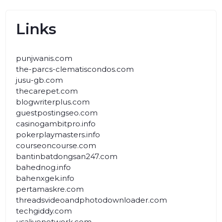
Links
punjwanis.com
the-parcs-clematiscondos.com
jusu-gb.com
thecarepet.com
blogwriterplus.com
guestpostingseo.com
casinogambitpro.info
pokerplaymasters.info
courseoncourse.com
bantinbatdongsan247.com
bahednog.info
bahenxgek.info
pertamaskre.com
threadsvideoandphotodownloader.com
techgiddy.com
usalivenetwork.com