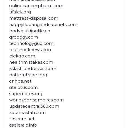
onlinecancerpharm.com
ufalek.org
mattress-disposal.com
happyflooringandcabinets.com
bodybuildinglife.co
qrdoggy.com
technologygud.com
realshocknews.com
pickgb.com
healthmistakes.com
ksfashiondresses.com
patterntrader.org
cnhpa.net
sitalotus.com
supernotes.org
worldsportsempires.com
updatecentral360.com
katamastah.com
zqscore.net
aseleraio.info