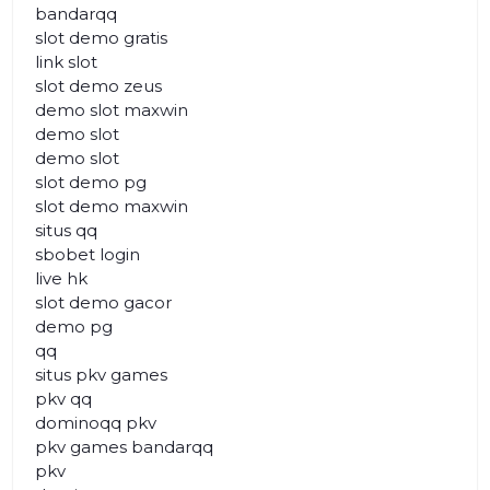
bandarqq
slot demo gratis
link slot
slot demo zeus
demo slot maxwin
demo slot
demo slot
slot demo pg
slot demo maxwin
situs qq
sbobet login
live hk
slot demo gacor
demo pg
qq
situs pkv games
pkv qq
dominoqq pkv
pkv games bandarqq
pkv