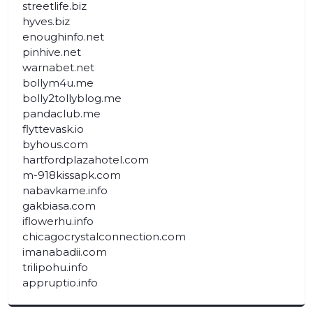
streetlife.biz
hyves.biz
enoughinfo.net
pinhive.net
warnabet.net
bollym4u.me
bolly2tollyblog.me
pandaclub.me
flyttevask.io
byhous.com
hartfordplazahotel.com
m-918kissapk.com
nabavkame.info
gakbiasa.com
iflowerhu.info
chicagocrystalconnection.com
imanabadii.com
trilipohu.info
appruptio.info