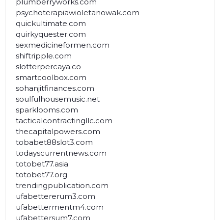
plumberryworks.com
psychoterapiawioletanowak.com
quickultimate.com
quirkyquester.com
sexmedicineformen.com
shiftripple.com
slotterpercaya.co
smartcoolbox.com
sohanjitfinances.com
soulfulhousemusic.net
sparklooms.com
tacticalcontractingllc.com
thecapitalpowers.com
tobabet88slot3.com
todayscurrentnews.com
totobet77.asia
totobet77.org
trendingpublication.com
ufabettererum3.com
ufabettermentm4.com
ufabettersum7.com