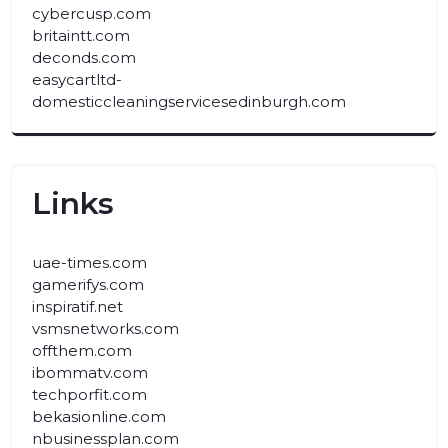
cybercusp.com
britaintt.com
deconds.com
easycartltd-
domesticcleaningservicesedinburgh.com
Links
uae-times.com
gamerifys.com
inspiratif.net
vsmsnetworks.com
offthem.com
ibommatv.com
techporfit.com
bekasionline.com
nbusinessplan.com