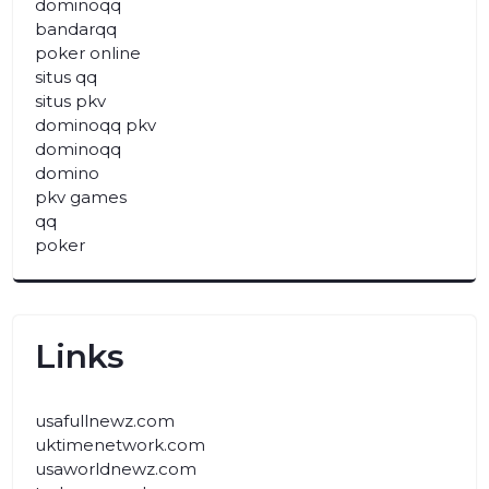
dominoqq
bandarqq
poker online
situs qq
situs pkv
dominoqq pkv
dominoqq
domino
pkv games
qq
poker
Links
usafullnewz.com
uktimenetwork.com
usaworldnewz.com