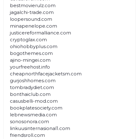
bestmovierulz.com
jagalchi-trade.com
loopersound.com
minapenelope.com
justicereformalliance.com
cryptoglax.com
ohiohobbyplus.com
bogothemes.com
ajino-mingei.com
yourfreehost.info
cheapnorthfacejacketsm.com
gurjoshhomes.com
tombradydiet.com
bonthaiclub.com
casusbelli-mod.com
bookplatesociety.com
lebnewsmedia.com
sonosonora.com
linkuusinternasional1.com
friendsroll.com