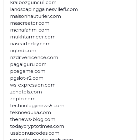
kralbozguncu1.com
landscapinggainesvillefl.com
maisonhauturier.com
mascreator.com
menafahmi.com
mukhtarmeer.com
nascartoday.com
nqted.com
nzdriverlicence.com
pagalguru.com
pcegame.com
pgslot-r2.com
ws-expression.com
zchotels.com
zepfo.com
technologynews5.com
teknoeduka.com
thenews-blog.com
todaycryptotimes.com
usabonuscodes.com
sm-satta-makta-gods.com