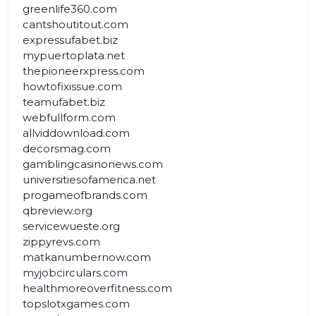
greenlife360.com
cantshoutitout.com
expressufabet.biz
mypuertoplata.net
thepioneerxpress.com
howtofixissue.com
teamufabet.biz
webfullform.com
allviddownload.com
decorsmag.com
gamblingcasinonews.com
universitiesofamerica.net
progameofbrands.com
qbreview.org
servicewueste.org
zippyrevs.com
matkanumbernow.com
myjobcirculars.com
healthmoreoverfitness.com
topslotxgames.com