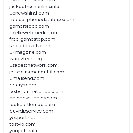
jackpotrushonline.info
ucnewshindi.com
freecellphonedatabase.com
gamersrope.com
exellewebmedia.com
free-gamestop.com
sinbadtravels.com
ukmagzine.com
wareztech.org
usabestnetwork.com
jessepinkmanoutfit.com
umailsend.com
retarys.com
fasterformationcpf.com
goldensnuggles.com
lookbattlemap.com
buyrdpservice.com
yesport.net
tostylo.com
yougetthat.net