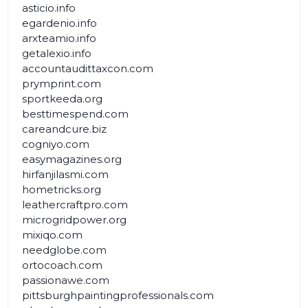
asticio.info
egardenio.info
arxteamio.info
getalexio.info
accountaudittaxcon.com
prymprint.com
sportkeeda.org
besttimespend.com
careandcure.biz
cogniyo.com
easymagazines.org
hirfanjilasmi.com
hometricks.org
leathercraftpro.com
microgridpower.org
mixiqo.com
needglobe.com
ortocoach.com
passionawe.com
pittsburghpaintingprofessionals.com