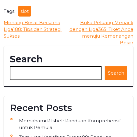
Tags:
slot
Post
Menang Besar Bersama
Buka Peluang Menarik
Liga188: Tips dan Strategi
dengan Liga365: Tiket Anda
navigation
Sukses
menuju Kemenangan
Besar
Search
Search
Recent Posts
Memahami Plisbet: Panduan Komprehensif
untuk Pemula