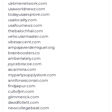
uktimenetwork.com
usaworldnewz.com
todayusaexplore.com
usalocality.com
usafournewz.com
thebalochhal.com
vehicularmaster.com
vibesaccent.com
ampajavierdemiguel.org
brainboosters.co
amberlately.com
joycebriscoe.com
aicarmina.com
mypartysupplystore.com
annforwisconsin.com
findjaipur.com
cultofjim.com
glimmerick.com
davidfollett.com
newcollegebeat.com