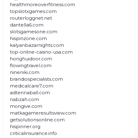
healthmoreoverfitness.com
topslotxgames.com
routerloggnet.net
dantella6.com
slotsgamesone.com
hispinzone.com
kalyanbazarnights.com
top-online-casino-usa.com
honghuidoor.com
flowingtravel.com
nineniki.com
brandiospecialists.com
medicalcare7.com
adtennaball.com
nabzah.com
mongive.com
matkagameresultsview.com
getsolutionsonline.com
hispinner.org
criticalinsurance.info