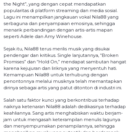
the Night”, yang dengan cepat mendapatkan
popularitas di platform streaming dan media sosial.
Lagu ini menampilkan jangkauan vokal Nila88 yang
serbaguna dan penyampaian emosinya, sehingga
menarik perbandingan dengan artis-artis mapan
seperti Adele dan Amy Winehouse.
Sejak itu, Nila88 terus merilis musik yang disukai
pendengar dan kritikus. Single lanjutannya, “Broken
Promises” dan “Hold On,” mendapat sambutan hangat
karena kejujuran dan liriknya yang menyentuh hati.
Kemampuan Nila88 untuk terhubung dengan
penontonnya melalui musiknya telah memantapkan
dirinya sebagai artis yang patut ditonton di industri ini.
Salah satu faktor kunci yang berkontribusi terhadap
naiknya ketenaran Nila88 adalah dedikasinya terhadap
keahliannya. Sang artis menghabiskan waktu berjam-
jam untuk mengasah keterampilan menulis lagunya
dan menyempurnakan penampilannya, sehingga