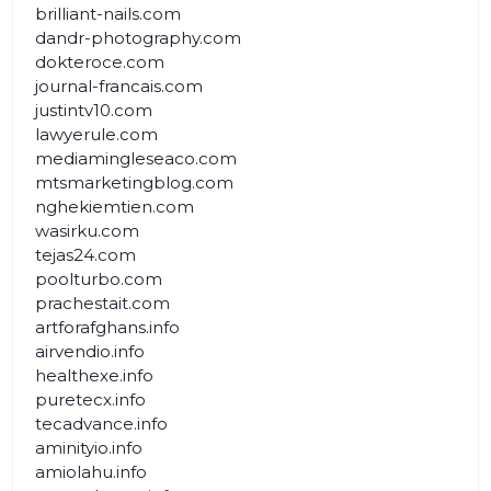
brilliant-nails.com
dandr-photography.com
dokteroce.com
journal-francais.com
justintv10.com
lawyerule.com
mediamingleseaco.com
mtsmarketingblog.com
nghekiemtien.com
wasirku.com
tejas24.com
poolturbo.com
prachestait.com
artforafghans.info
airvendio.info
healthexe.info
puretecx.info
tecadvance.info
aminityio.info
amiolahu.info