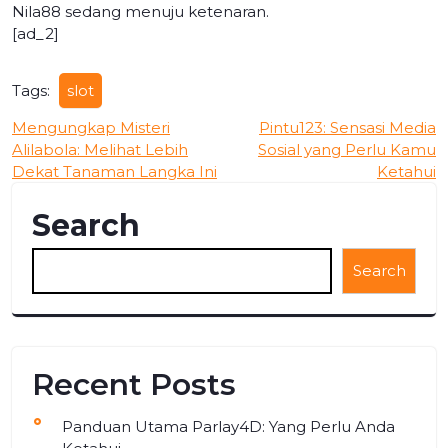
Nila88 sedang menuju ketenaran.
[ad_2]
Tags:
slot
Post
Mengungkap Misteri
Pintu123: Sensasi Media
Alilabola: Melihat Lebih
Sosial yang Perlu Kamu
navigation
Dekat Tanaman Langka Ini
Ketahui
Search
Search
Recent Posts
Panduan Utama Parlay4D: Yang Perlu Anda