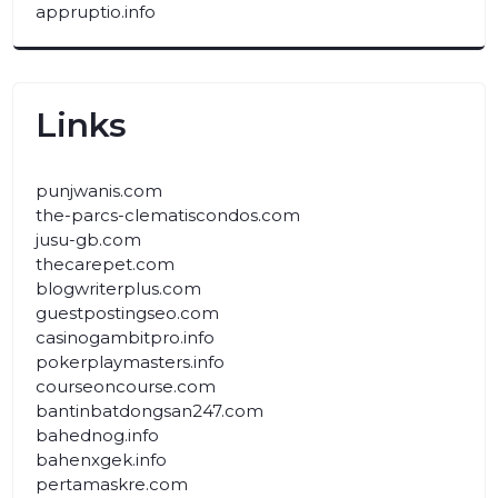
appruptio.info
Links
punjwanis.com
the-parcs-clematiscondos.com
jusu-gb.com
thecarepet.com
blogwriterplus.com
guestpostingseo.com
casinogambitpro.info
pokerplaymasters.info
courseoncourse.com
bantinbatdongsan247.com
bahednog.info
bahenxgek.info
pertamaskre.com