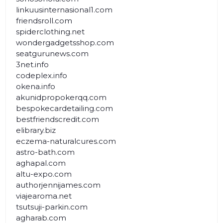
linkuusinternasional1.com
friendsroll.com
spiderclothing.net
wondergadgetsshop.com
seatgurunews.com
3net.info
codeplex.info
okena.info
akunidpropokerqq.com
bespokecardetailing.com
bestfriendscredit.com
elibrary.biz
eczema-naturalcures.com
astro-bath.com
aghapal.com
altu-expo.com
authorjennijames.com
viajearoma.net
tsutsuji-parkin.com
agharab.com