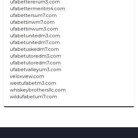
ufabettererum3.com
ufabettermentm4.com
ufabettersum7.com
ufabettinwm7.com
ufabettinwum3.com
ufabetunitedm3.com
ufabetunitedm7.com
ufabetuskedm7.com
ufabetutoredm3.com
ufabetutoredm7.com
ufabetvalleyum3.com
veloxview.com
westufabetm3.com
whiskeybrothersllc.com
wildufabetum7.com