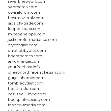
reverbnewyork.com
skinmerch.com
usvisaforum.com
bestmovierulz.com
jagalchi-trade.com
loopersound.com
minapenelope.com
justicereformalliance.com
cryptoglax.com
ohiohobbyplus.com
bogothemes.com
ajino-mingei.com
yourfreehost.info
cheapnorthfacejacketsm.com
gurjoshhomes.com
tombradydiet.com
bonthaiclub.com
casusbelli-mod.com
bookplatesociety.com
lebnewsmedia.com
sonosonora.com