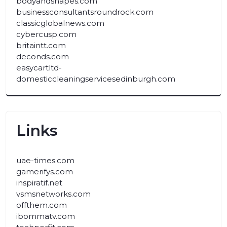
bodyandshapes.com
businessconsultantsroundrock.com
classicglobalnews.com
cybercusp.com
britaintt.com
deconds.com
easycartltd-
domesticcleaningservicesedinburgh.com
Links
uae-times.com
gamerifys.com
inspiratif.net
vsmsnetworks.com
offthem.com
ibommatv.com