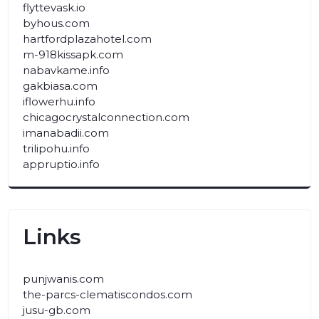
flyttevask.io
byhous.com
hartfordplazahotel.com
m-918kissapk.com
nabavkame.info
gakbiasa.com
iflowerhu.info
chicagocrystalconnection.com
imanabadii.com
trilipohu.info
appruptio.info
Links
punjwanis.com
the-parcs-clematiscondos.com
jusu-gb.com