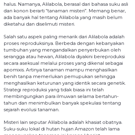
halus. Namanya, Alilabola, berasal dari bahasa suku asli
dan konon berarti “tanaman misteri”. Memang benar,
ada banyak hal tentang Alilabola yang masih belum
diketahui dan diselimuti misteri.
Salah satu aspek paling menarik dari Alilabola adalah
proses reproduksinya. Berbeda dengan kebanyakan
tumbuhan yang mengandalkan penyerbukan oleh
serangga atau hewan, Alilabola diyakini bereproduksi
secara aseksual melalui proses yang dikenal sebagai
apomixis. Artinya tanaman mampu menghasilkan
benih tanpa memerlukan pemupukan sehingga
menghasilkan keturunan yang identik secara genetik.
Strategi reproduksi yang tidak biasa ini telah
membingungkan para ilmuwan selama bertahun-
tahun dan menimbulkan banyak spekulasi tentang
sejarah evolusi tanaman.
Misteri lain seputar Alilabola adalah khasiat obatnya.
Suku-suku lokal di hutan hujan Amazon telah lama