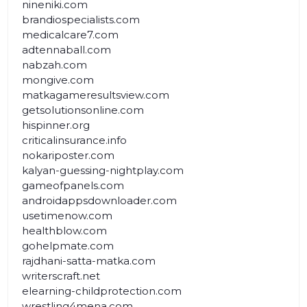
nineniki.com
brandiospecialists.com
medicalcare7.com
adtennaball.com
nabzah.com
mongive.com
matkagameresultsview.com
getsolutionsonline.com
hispinner.org
criticalinsurance.info
nokariposter.com
kalyan-guessing-nightplay.com
gameofpanels.com
androidappsdownloader.com
usetimenow.com
healthblow.com
gohelpmate.com
rajdhani-satta-matka.com
writerscraft.net
elearning-childprotection.com
wrestling4mena.com