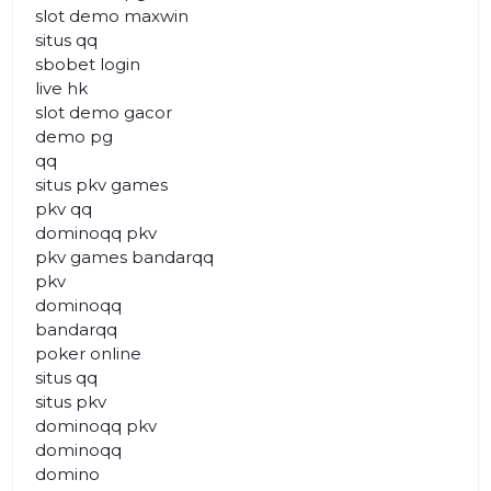
slot demo maxwin
situs qq
sbobet login
live hk
slot demo gacor
demo pg
qq
situs pkv games
pkv qq
dominoqq pkv
pkv games bandarqq
pkv
dominoqq
bandarqq
poker online
situs qq
situs pkv
dominoqq pkv
dominoqq
domino