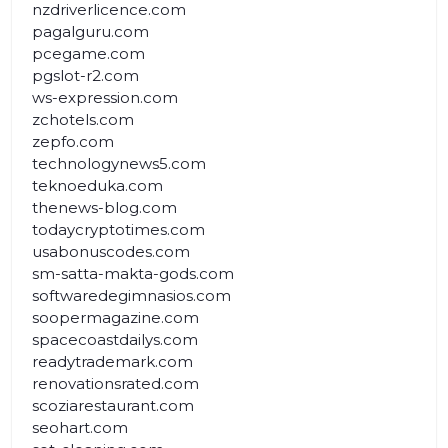
nzdriverlicence.com
pagalguru.com
pcegame.com
pgslot-r2.com
ws-expression.com
zchotels.com
zepfo.com
technologynews5.com
teknoeduka.com
thenews-blog.com
todaycryptotimes.com
usabonuscodes.com
sm-satta-makta-gods.com
softwaredegimnasios.com
soopermagazine.com
spacecoastdailys.com
readytrademark.com
renovationsrated.com
scoziarestaurant.com
seohart.com