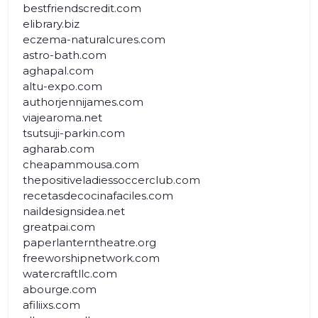
bestfriendscredit.com
elibrary.biz
eczema-naturalcures.com
astro-bath.com
aghapal.com
altu-expo.com
authorjennijames.com
viajearoma.net
tsutsuji-parkin.com
agharab.com
cheapammousa.com
thepositiveladiessoccerclub.com
recetasdecocinafaciles.com
naildesignsidea.net
greatpai.com
paperlanterntheatre.org
freeworshipnetwork.com
watercraftllc.com
abourge.com
afiliixs.com