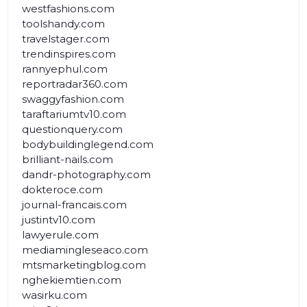
westfashions.com
toolshandy.com
travelstager.com
trendinspires.com
rannyephul.com
reportradar360.com
swaggyfashion.com
taraftariumtv10.com
questionquery.com
bodybuildinglegend.com
brilliant-nails.com
dandr-photography.com
dokteroce.com
journal-francais.com
justintv10.com
lawyerule.com
mediamingleseaco.com
mtsmarketingblog.com
nghekiemtien.com
wasirku.com