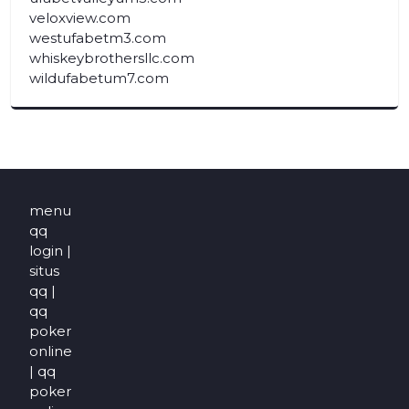
veloxview.com
westufabetm3.com
whiskeybrothersllc.com
wildufabetum7.com
menu
qq
login
|
situs
qq
|
qq
poker
online
|
qq
poker