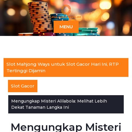
Skip
to
content
MENU
Slot Mahjong Ways untuk Slot Gacor Hari Ini, RTP
Tertinggi Dijamin
Slot Gacor
Mengungkap Misteri Alilabola: Melihat Lebih
Dekat Tanaman Langka Ini
Mengungkap Misteri