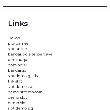
Links
judi qq
pkv games
slot online
bandar bola terpercaya
dominoqq
domino99
bandarqq
slot demo gratis
link slot
slot demo zeus
demo slot maxwin
demo slot
demo slot
slot demo pg