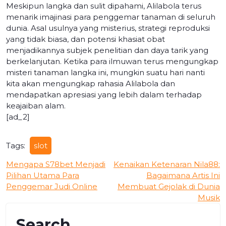
Meskipun langka dan sulit dipahami, Alilabola terus
menarik imajinasi para penggemar tanaman di seluruh
dunia. Asal usulnya yang misterius, strategi reproduksi
yang tidak biasa, dan potensi khasiat obat
menjadikannya subjek penelitian dan daya tarik yang
berkelanjutan. Ketika para ilmuwan terus mengungkap
misteri tanaman langka ini, mungkin suatu hari nanti
kita akan mengungkap rahasia Alilabola dan
mendapatkan apresiasi yang lebih dalam terhadap
keajaiban alam.
[ad_2]
Tags:
slot
Post
Mengapa S78bet Menjadi
Kenaikan Ketenaran Nila88:
Pilihan Utama Para
Bagaimana Artis Ini
navigation
Penggemar Judi Online
Membuat Gejolak di Dunia
Musik
Search