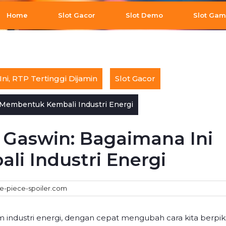
Home
Slot Gacor
Slot Demo
Slot Ga
ni, RTP Tertinggi Dijamin
Slot Gacor
Membentuk Kembali Industri Energi
Gaswin: Bagaimana Ini
i Industri Energi
-piece-spoiler.com
m industri energi, dengan cepat mengubah cara kita berpik