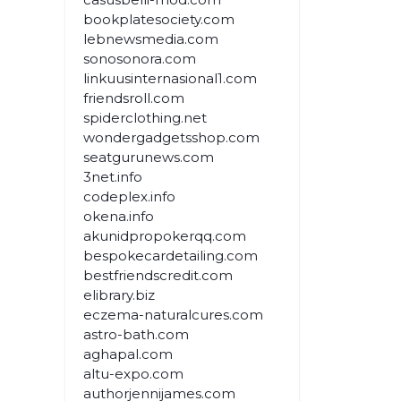
bookplatesociety.com
lebnewsmedia.com
sonosonora.com
linkuusinternasional1.com
friendsroll.com
spiderclothing.net
wondergadgetsshop.com
seatgurunews.com
3net.info
codeplex.info
okena.info
akunidpropokerqq.com
bespokecardetailing.com
bestfriendscredit.com
elibrary.biz
eczema-naturalcures.com
astro-bath.com
aghapal.com
altu-expo.com
authorjennijames.com