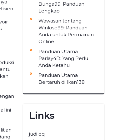
nya
Bunga99: Panduan
isien.
Lengkap
Wawasan tentang
voir
Winlose99: Panduan
si
Anda untuk Permainan
n
Online
Panduan Utama
Parlay4D: Yang Perlu
oduksi
Anda Ketahui
bantu
Panduan Utama
ikan
Bertaruh di Ikan138
Dengan
l ini
Links
itian
judi qq
edang