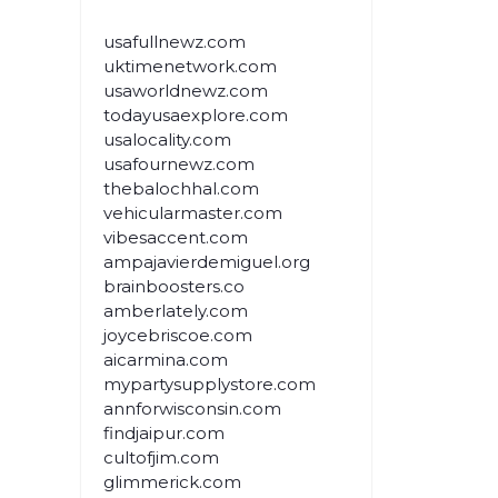
usafullnewz.com
uktimenetwork.com
usaworldnewz.com
todayusaexplore.com
usalocality.com
usafournewz.com
thebalochhal.com
vehicularmaster.com
vibesaccent.com
ampajavierdemiguel.org
brainboosters.co
amberlately.com
joycebriscoe.com
aicarmina.com
mypartysupplystore.com
annforwisconsin.com
findjaipur.com
cultofjim.com
glimmerick.com