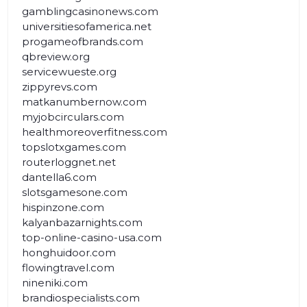
gamblingcasinonews.com
universitiesofamerica.net
progameofbrands.com
qbreview.org
servicewueste.org
zippyrevs.com
matkanumbernow.com
myjobcirculars.com
healthmoreoverfitness.com
topslotxgames.com
routerloggnet.net
dantella6.com
slotsgamesone.com
hispinzone.com
kalyanbazarnights.com
top-online-casino-usa.com
honghuidoor.com
flowingtravel.com
nineniki.com
brandiospecialists.com