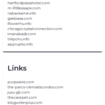
hartfordplazahotel.com
m-918kissapk.com
nabavkame.info
gakbiasa.com
iflowerhu.info
chicagocrystalconnection.com
imanabadii.com
trilipohu.info
appruptio.info
Links
punjwanis.com
the-parcs-clematiscondos.com
jusu-gb.com
thecarepet.com
blogwriterplus.com