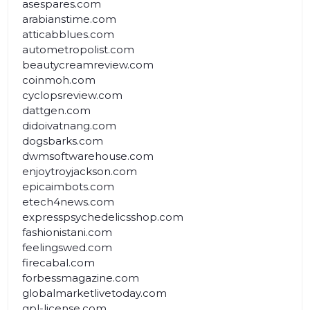
asespares.com
arabianstime.com
atticabblues.com
autometropolist.com
beautycreamreview.com
coinmoh.com
cyclopsreview.com
dattgen.com
didoivatnang.com
dogsbarks.com
dwmsoftwarehouse.com
enjoytroyjackson.com
epicaimbots.com
etech4news.com
expresspsychedelicsshop.com
fashionistani.com
feelingswed.com
firecabal.com
forbessmagazine.com
globalmarketlivetoday.com
gpl-license.com