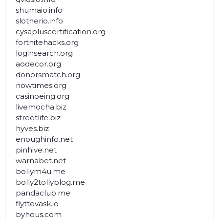
shumaio.info
slotherio.info
cysapluscertification.org
fortnitehacks.org
loginsearch.org
aodecor.org
donorsmatch.org
nowtimes.org
casinoeing.org
livemocha.biz
streetlife.biz
hyves.biz
enoughinfo.net
pinhive.net
warnabet.net
bollym4u.me
bolly2tollyblog.me
pandaclub.me
flyttevask.io
byhous.com