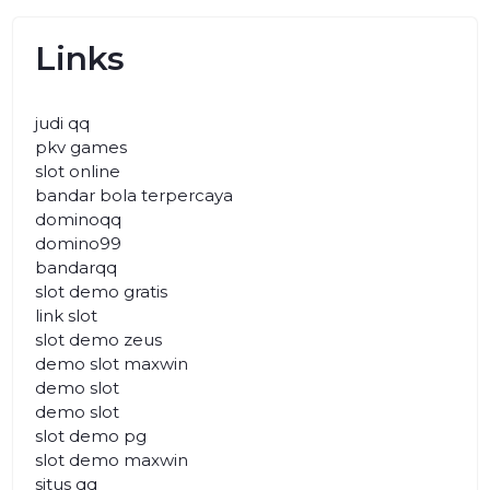
Links
judi qq
pkv games
slot online
bandar bola terpercaya
dominoqq
domino99
bandarqq
slot demo gratis
link slot
slot demo zeus
demo slot maxwin
demo slot
demo slot
slot demo pg
slot demo maxwin
situs qq