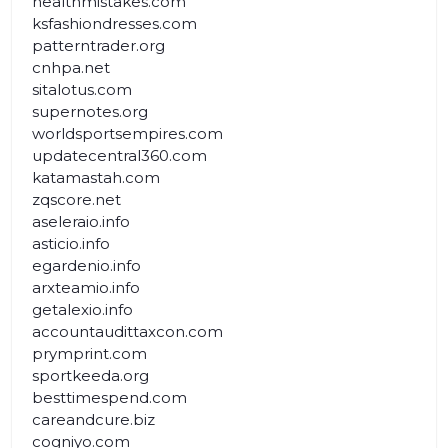
healthmistakes.com
ksfashiondresses.com
patterntrader.org
cnhpa.net
sitalotus.com
supernotes.org
worldsportsempires.com
updatecentral360.com
katamastah.com
zqscore.net
aseleraio.info
asticio.info
egardenio.info
arxteamio.info
getalexio.info
accountaudittaxcon.com
prymprint.com
sportkeeda.org
besttimespend.com
careandcure.biz
cogniyo.com