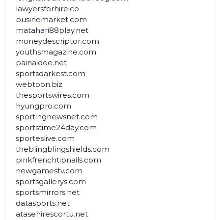
lawyersforhire.co
businemarket.com
matahari88play.net
moneydescriptor.com
youthsmagazine.com
painaidee.net
sportsdarkest.com
webtoon.biz
thesportswires.com
hyungpro.com
sportingnewsnet.com
sportstime24day.com
sporteslive.com
theblingblingshields.com
pinkfrenchtipnails.com
newgamestv.com
sportsgallerys.com
sportsmirrors.net
datasports.net
atasehirescortu.net