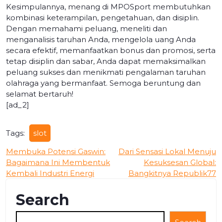
Kesimpulannya, menang di MPOSport membutuhkan
kombinasi keterampilan, pengetahuan, dan disiplin.
Dengan memahami peluang, meneliti dan
menganalisis taruhan Anda, mengelola uang Anda
secara efektif, memanfaatkan bonus dan promosi, serta
tetap disiplin dan sabar, Anda dapat memaksimalkan
peluang sukses dan menikmati pengalaman taruhan
olahraga yang bermanfaat. Semoga beruntung dan
selamat bertaruh!
[ad_2]
Tags:
slot
Post
Membuka Potensi Gaswin:
Dari Sensasi Lokal Menuju
Bagaimana Ini Membentuk
Kesuksesan Global:
navigation
Kembali Industri Energi
Bangkitnya Republik77
Search