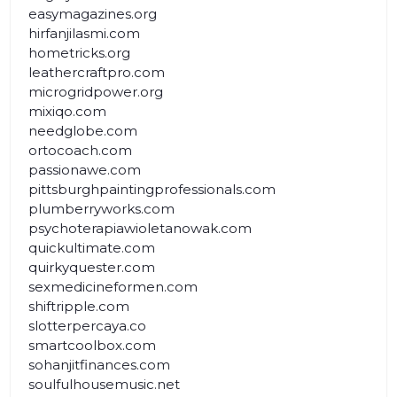
easymagazines.org
hirfanjilasmi.com
hometricks.org
leathercraftpro.com
microgridpower.org
mixiqo.com
needglobe.com
ortocoach.com
passionawe.com
pittsburghpaintingprofessionals.com
plumberryworks.com
psychoterapiawioletanowak.com
quickultimate.com
quirkyquester.com
sexmedicineformen.com
shiftripple.com
slotterpercaya.co
smartcoolbox.com
sohanjitfinances.com
soulfulhousemusic.net