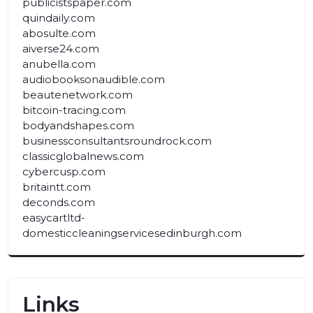
publicistspaper.com
quindaily.com
abosulte.com
aiverse24.com
anubella.com
audiobooksonaudible.com
beautenetwork.com
bitcoin-tracing.com
bodyandshapes.com
businessconsultantsroundrock.com
classicglobalnews.com
cybercusp.com
britaintt.com
deconds.com
easycartltd-
domesticcleaningservicesedinburgh.com
Links