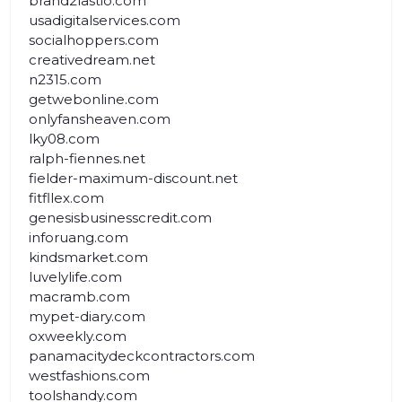
brand2lastio.com
usadigitalservices.com
socialhoppers.com
creativedream.net
n2315.com
getwebonline.com
onlyfansheaven.com
lky08.com
ralph-fiennes.net
fielder-maximum-discount.net
fitfllex.com
genesisbusinesscredit.com
inforuang.com
kindsmarket.com
luvelylife.com
macramb.com
mypet-diary.com
oxweekly.com
panamacitydeckcontractors.com
westfashions.com
toolshandy.com